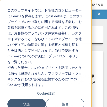
MENU
このウェブサイトでは、お客様のコンピューター
ログイン
お問い合わせ
にCookieを保存します。このCookieは、このウェ
ブサイトでのやり取りに関する情報を収集し、お
客様を記憶するために使用されます。この情報
COMSOL Access
は、お客様のブラウジング体験を改善し、カスタ
マイズすること、ならびにこのウェブサイトや他
のメディアの訪問者に関する解析と指標を得るこ
とを目的として利用されます。当社で使用する
Cookieについての詳細は、プライバシーポリシー
をご覧ください。
COMSOL Access へようこそ
拒否した場合、このウェブサイトを訪問したとき
に情報は追跡されません。ブラウザーではトラッ
COMSOL Access は, 既存のユーザーならびに導
キングを行わない設定を記憶するために1つの
入をご検討中の方に向けて提供しているサービス
Cookieが使用されます。
です.
Cookie設定
サービス内容:
承諾
拒否
連絡先とライセンス情報の編集