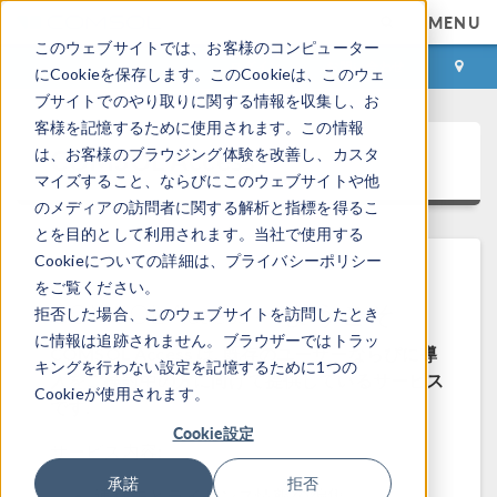
MENU
このウェブサイトでは、お客様のコンピューター
ログイン
お問い合わせ
にCookieを保存します。このCookieは、このウェ
ブサイトでのやり取りに関する情報を収集し、お
客様を記憶するために使用されます。この情報
COMSOL Access
は、お客様のブラウジング体験を改善し、カスタ
マイズすること、ならびにこのウェブサイトや他
のメディアの訪問者に関する解析と指標を得るこ
とを目的として利用されます。当社で使用する
Cookieについての詳細は、プライバシーポリシー
をご覧ください。
COMSOL Access へようこそ
拒否した場合、このウェブサイトを訪問したとき
に情報は追跡されません。ブラウザーではトラッ
COMSOL Access は, 既存のユーザーならびに導
キングを行わない設定を記憶するために1つの
入をご検討中の方に向けて提供しているサービス
Cookieが使用されます。
です.
Cookie設定
サービス内容:
承諾
拒否
連絡先とライセンス情報の編集