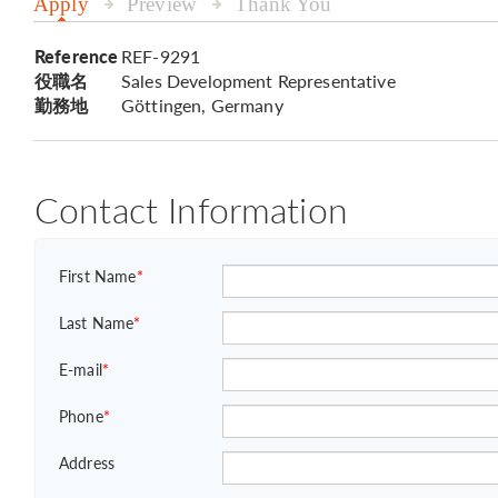
Apply
Preview
Thank You
Reference
REF-9291
役職名
Sales Development Representative
勤務地
Göttingen, Germany
Contact Information
First Name
*
Last Name
*
E-mail
*
Phone
*
Address