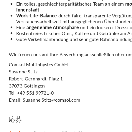
Ein tolles, geschlechterparitätisches Team an einem
mo
Innenstadt
Work-Life-Balance
durch faire, transparente Vergütun
Vertrauensarbeitszeit mit ausgeglichenen Überstunde
Eine
angenehme Atmosphäre
und ein lockerer Dressc
Kostenfreies frisches Obst, Kaffee und Getränke am Ar
Gute Verkehrsanbindung und sehr gute Bahnanbindun
Wir freuen uns auf Ihre Bewerbung ausschließlich über uns
Comsol Multiphysics GmbH
Susanne Stitz
Robert-Gernhardt-Platz 1
37073 Göttingen
Tel: +49 551 99721-0
Email: Susanne.Stitz@comsol.com
応募