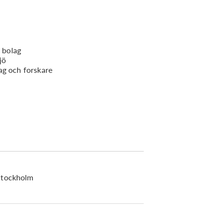
e bolag
jö
ag och forskare
Stockholm