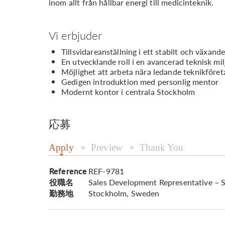
inom allt från hållbar energi till medicinteknik.
Vi erbjuder
Tillsvidareanställning i ett stabilt och växand
En utvecklande roll i en avancerad teknisk mil
Möjlighet att arbeta nära ledande teknikföret
Gedigen introduktion med personlig mentor
Modernt kontor i centrala Stockholm
応募
Apply
Preview
Thank You
Reference
REF-9781
役職名
Sales Development Representative – 
勤務地
Stockholm, Sweden