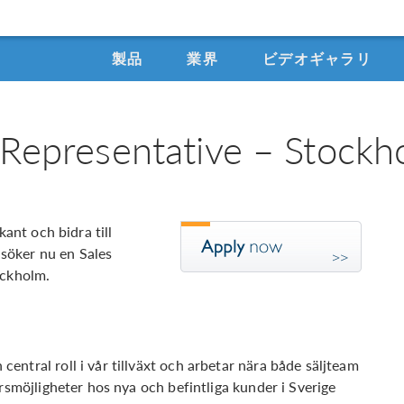
製品
業界
ビデオギャラリ
Representative – Stockh
kant och bidra till
söker nu en Sales
ockholm.
ntral roll i vår tillväxt och arbetar nära både säljteam
ärsmöjligheter hos nya och befintliga kunder i Sverige