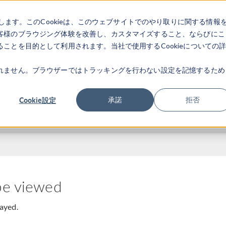
します。このCookieは、このウェブサイトでのやり取りに関する情報
製品
業界
ビデオギャラリ
客様のブラウジング体験を改善し、カスタマイズすること、ならびにこ
ことを目的として利用されます。当社で使用するCookieについての
れません。ブラウザーではトラッキングを行わない設定を記憶するため
Cookie設定
承諾
拒否
be viewed
layed.