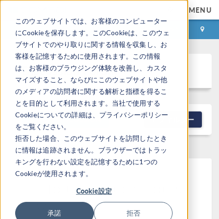
MENU
このウェブサイトでは、お客様のコンピューター
ログイン
お問い合わせ
にCookieを保存します。このCookieは、このウェ
ブサイトでのやり取りに関する情報を収集し、お
客様を記憶するために使用されます。この情報
Discussion Forum
は、お客様のブラウジング体験を改善し、カスタ
マイズすること、ならびにこのウェブサイトや他
のメディアの訪問者に関する解析と指標を得るこ
とを目的として利用されます。当社で使用する
Cookieについての詳細は、プライバシーポリシー
NEW DISCUSSION
フィルター
をご覧ください。
拒否した場合、このウェブサイトを訪問したとき
に情報は追跡されません。ブラウザーではトラッ
キングを行わない設定を記憶するために1つの
Cookieが使用されます。
This forum post cannot be
Cookie設定
viewed
承諾
拒否