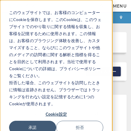
MENU
このウェブサイトでは、お客様のコンピューター
ログイン
お問い合わせ
にCookieを保存します。このCookieは、このウェ
ブサイトでのやり取りに関する情報を収集し、お
客様を記憶するために使用されます。この情報
Discussion Forum
は、お客様のブラウジング体験を改善し、カスタ
マイズすること、ならびにこのウェブサイトや他
のメディアの訪問者に関する解析と指標を得るこ
とを目的として利用されます。当社で使用する
Cookieについての詳細は、プライバシーポリシー
NEW DISCUSSION
フィルター
をご覧ください。
拒否した場合、このウェブサイトを訪問したとき
に情報は追跡されません。ブラウザーではトラッ
キングを行わない設定を記憶するために1つの
Cookieが使用されます。
This forum post cannot be
Cookie設定
viewed
承諾
拒否