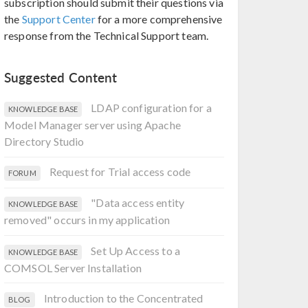
subscription should submit their questions via
the
Support Center
for a more comprehensive
response from the Technical Support team.
Suggested Content
LDAP configuration for a
KNOWLEDGE BASE
Model Manager server using Apache
Directory Studio
Request for Trial access code
FORUM
"Data access entity
KNOWLEDGE BASE
removed" occurs in my application
Set Up Access to a
KNOWLEDGE BASE
COMSOL Server Installation
Introduction to the Concentrated
BLOG