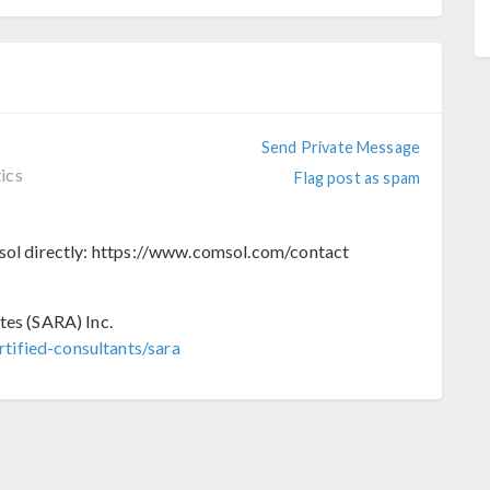
Send Private Message
ics
Flag post as spam
msol directly: https://www.comsol.com/contact
tes (SARA) Inc.
tified-consultants/sara