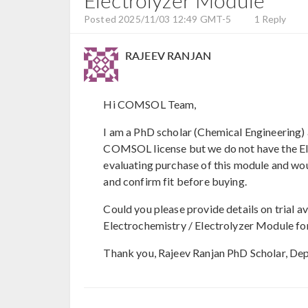
Electrolyzer Module
Posted 2025/11/03 12:49 GMT-5
1 Reply
RAJEEV RANJAN
Hi COMSOL Team,
I am a PhD scholar (Chemical Engineering) 
COMSOL license but we do not have the El
evaluating purchase of this module and wou
and confirm fit before buying.
Could you please provide details on trial av
Electrochemistry / Electrolyzer Module for
Thank you, Rajeev Ranjan PhD Scholar, Dep