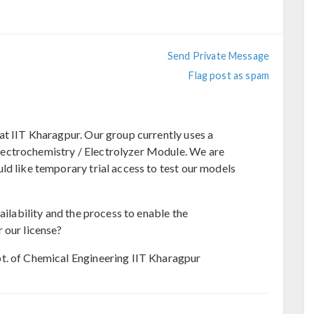
Send Private Message
Flag post as spam
at IIT Kharagpur. Our group currently uses a
ectrochemistry / Electrolyzer Module. We are
ld like temporary trial access to test our models
ailability and the process to enable the
 our license?
t. of Chemical Engineering IIT Kharagpur