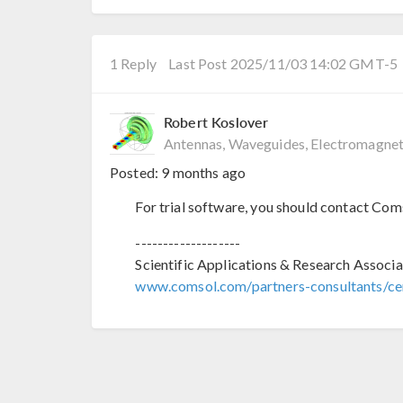
1 Reply
Last Post 2025/11/03 14:02 GMT-5
Robert Koslover
Antennas, Waveguides, Electromagnet
Posted:
9 months ago
For trial software, you should contact Co
-------------------
Scientific Applications & Research Associa
www.comsol.com/partners-consultants/cer