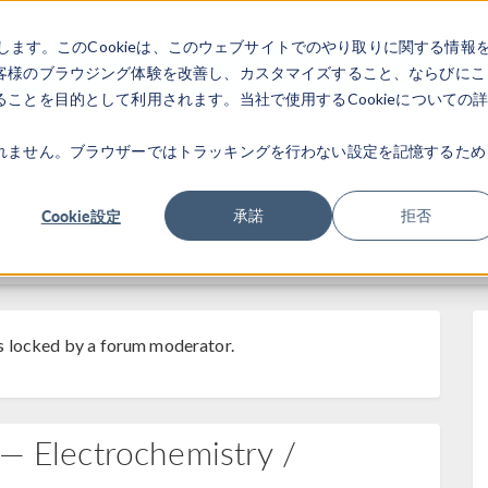
します。このCookieは、このウェブサイトでのやり取りに関する情報
製品
業界
ビデオギャラリ
客様のブラウジング体験を改善し、カスタマイズすること、ならびにこ
ことを目的として利用されます。当社で使用するCookieについての
れません。ブラウザーではトラッキングを行わない設定を記憶するため
Cookie設定
承諾
拒否
s locked by a forum moderator.
 — Electrochemistry /