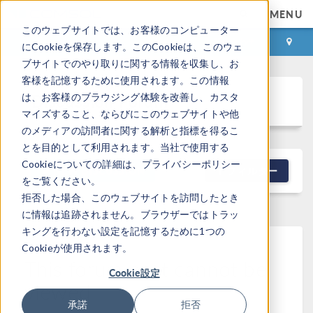
MENU
このウェブサイトでは、お客様のコンピューター
ログイン
お問い合わせ
にCookieを保存します。このCookieは、このウェ
ブサイトでのやり取りに関する情報を収集し、お
客様を記憶するために使用されます。この情報
Discussion Forum
は、お客様のブラウジング体験を改善し、カスタ
マイズすること、ならびにこのウェブサイトや他
のメディアの訪問者に関する解析と指標を得るこ
とを目的として利用されます。当社で使用する
Cookieについての詳細は、プライバシーポリシー
NEW DISCUSSION
フィルター
をご覧ください。
拒否した場合、このウェブサイトを訪問したとき
に情報は追跡されません。ブラウザーではトラッ
キングを行わない設定を記憶するために1つの
Cookieが使用されます。
This forum post cannot be
Cookie設定
viewed
承諾
拒否