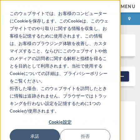
MENU
このウェブサイトでは、お客様のコンピューター
ログイン
お問い合わせ
にCookieを保存します。このCookieは、このウェ
ブサイトでのやり取りに関する情報を収集し、お
客様を記憶するために使用されます。この情報
Discussion Forum
は、お客様のブラウジング体験を改善し、カスタ
マイズすること、ならびにこのウェブサイトや他
のメディアの訪問者に関する解析と指標を得るこ
とを目的として利用されます。当社で使用する
Cookieについての詳細は、プライバシーポリシー
NEW DISCUSSION
フィルター
をご覧ください。
拒否した場合、このウェブサイトを訪問したとき
に情報は追跡されません。ブラウザーではトラッ
キングを行わない設定を記憶するために1つの
Cookieが使用されます。
This forum post cannot be
Cookie設定
viewed
承諾
拒否