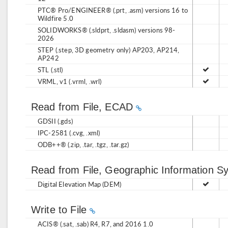
PTC® Pro/ENGINEER® (.prt, .asm) versions 16 to
Wildfire 5.0
SOLIDWORKS® (.sldprt, .sldasm) versions 98-
2026
STEP (.step, 3D geometry only) AP203, AP214,
AP242
STL (.stl)
VRML, v1 (.vrml, .wrl)
Read from File, ECAD
GDSII (.gds)
IPC-2581 (.cvg, .xml)
ODB++® (.zip, .tar, .tgz, .tar.gz)
Read from File, Geographic Information 
Digital Elevation Map (DEM)
Write to File
ACIS® (.sat, .sab) R4, R7, and 2016 1.0