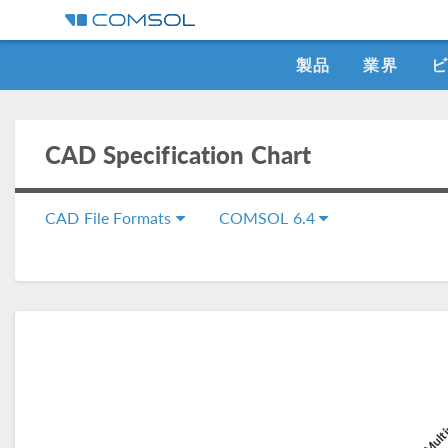
製品
業界
CAD Specification Chart
CAD File Formats
COMSOL 6.4
C
COMSOL Multi