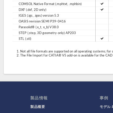
COMSOL Native Format (.mphtxt, .mphbin)
DXF (.dxf, 2D only)
IGES (.igs, .iges) version 5.3
OASIS revision SEMI P39-0416
Parasolid® (.x_t, x_b) V38.0
STEP (.step, 3D geometry only) AP203
STL (.stl)
Not all file formats are supported on all operating systems; for 
The File Import for CATIA® V5 add-on is available for the CA
製品情報
事例
製品概要
モデル 