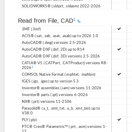
SOLIDWORKS® (.sldprt, .sldasm) 2022-2026
1
Read from File, CAD
3MF (.3mf)
ACIS® (.sat, .sab, .asat, .asab) up to 2026 1.0
AutoCAD® (.dwg) versions 2.5-2026
AutoCAD® DXF (.dxf, 2D) up to R14
AutoCAD® DXF (.dxf, 3D) versions 2.5-2026
CATIA® V5 (.CATPart, .CATProduct) versions R8-
2026
2
COMSOL Native Format (.mphtxt, .mphbin)
IGES (.igs, .iges) up to version 5.3
Inventor® assemblies (.iam) versions 11-2026
Inventor® parts (.ipt) versions 6-2026
NX® (.prt) versions 11-2506
Parasolid® (.x_t, .xmt_txt, .x_b, .xmt_bin) up to
V38.0
PLY (.ply)
PTC® Creo® Parametric™ (.prt, .asm) versions 1-
12