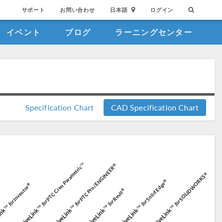
サポート
お問い合わせ
日本語
ログイン
イベント
ブログ
ラーニングセンター
Specification Chart
CAD Specification Chart
PTC Creo Parametric™
®
PTC Pro/ENGINEER
®
SOLIDWORKS
®
®
Solid Edge
®
Inventor
®
Revit
for
for
for
for
for
for
Link™
LiveLink™
LiveLink™
LiveLink™
LiveLink™
LiveLink™