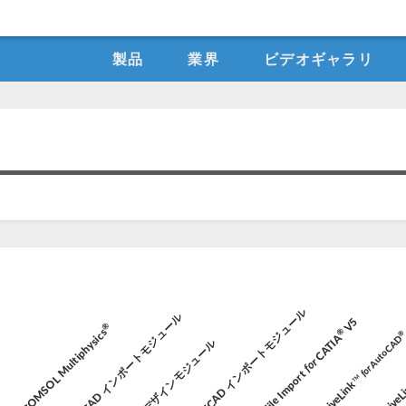
製品
業界
ビデオギャラリ
ECAD インポートモジュール
CAD インポートモジュール
V5
®
COMSOL Multiphysics
®
CATIA
AutoCAD
デザインモジュール
for
for
File Import
LiveLink™
Live