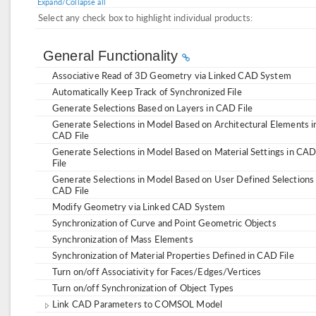
Expand/Collapse all
Select any check box to highlight individual products:
General Functionality
Associative Read of 3D Geometry via Linked CAD System
Automatically Keep Track of Synchronized File
Generate Selections Based on Layers in CAD File
Generate Selections in Model Based on Architectural Elements i
CAD File
Generate Selections in Model Based on Material Settings in CA
File
Generate Selections in Model Based on User Defined Selections 
CAD File
Modify Geometry via Linked CAD System
Synchronization of Curve and Point Geometric Objects
Synchronization of Mass Elements
Synchronization of Material Properties Defined in CAD File
Turn on/off Associativity for Faces/Edges/Vertices
Turn on/off Synchronization of Object Types
Link CAD Parameters to COMSOL Model