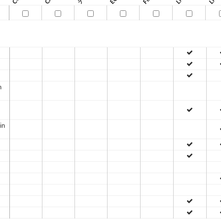
n
D
in