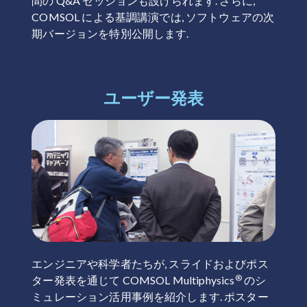
間の Q&A セッションも設けられます. さらに,
COMSOL による基調講演では, ソフトウェアの次
期バージョンを特別公開します.
ユーザー発表
エンジニアや科学者たちが, スライドおよびポス
®
ター発表を通じて COMSOL Multiphysics
のシ
ミュレーション活用事例を紹介します. ポスター