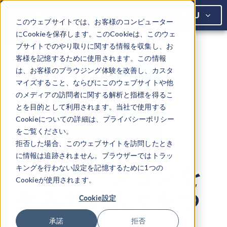
COMSOL C
MENU
このウェブサイトでは、お客様のコンピューター
にCookieを保存します。このCookieは、このウェ
ブサイトでのやり取りに関する情報を収集し、お
客様を記憶するために使用されます。この情報
は、お客様のブラウジング体験を改善し、カスタ
マイズすること、ならびにこのウェブサイトや他
のメディアの訪問者に関する解析と指標を得るこ
とを目的として利用されます。当社で使用する
Cookieについての詳細は、プライバシーポリシー
をご覧ください。
拒否した場合、このウェブサイトを訪問したとき
に情報は追跡されません。ブラウザーではトラッ
イノベーションを
キングを行わない設定を記憶するために1つの
Cookieが使用されます。
生み出す人々をつ
Cookie設定
なぐ
承諾
拒否