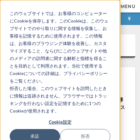
MENU
このウェブサイトでは、お客様のコンピューター
ログイン
お問い合わせ
にCookieを保存します。このCookieは、このウェ
ブサイトでのやり取りに関する情報を収集し、お
客様を記憶するために使用されます。この情報
COMSOL Access
は、お客様のブラウジング体験を改善し、カスタ
マイズすること、ならびにこのウェブサイトや他
のメディアの訪問者に関する解析と指標を得るこ
とを目的として利用されます。当社で使用する
Cookieについての詳細は、プライバシーポリシー
をご覧ください。
COMSOL Access へようこそ
拒否した場合、このウェブサイトを訪問したとき
に情報は追跡されません。ブラウザーではトラッ
COMSOL Access は, 既存のユーザーならびに導
キングを行わない設定を記憶するために1つの
入をご検討中の方に向けて提供しているサービス
Cookieが使用されます。
です.
Cookie設定
サービス内容:
承諾
拒否
連絡先とライセンス情報の編集