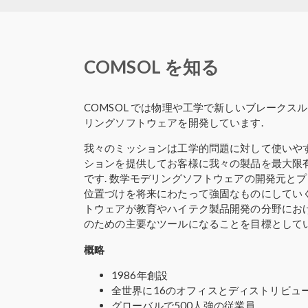
COMSOL を知る
COMSOL では物理や工学で新しいブレークス
リングソフトウェアを開発しています.
我々のミッションは工学的問題に対して使いや
ションを提供してお客様に我々の製品を最大限
です. 数学モデリングソフトウェアの開発元と
位置づけを将来にわたって強固なものにしていく考
トウェアが教育やハイテク製品開発の分野における
のための主要なツールになることを目標としてい
概略
1986年創設
全世界に16のオフィスとディストリビュ
グローバルで500人強の従業員