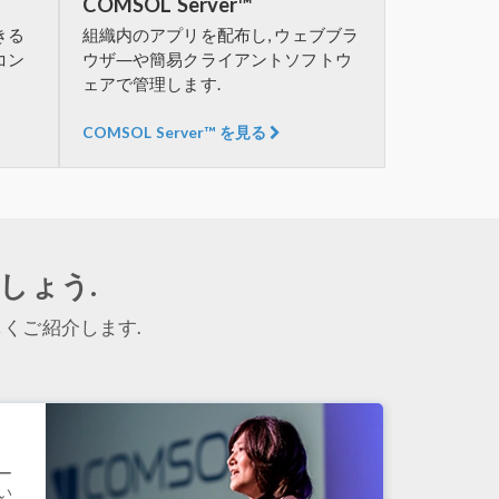
COMSOL Server™
きる
組織内のアプリを配布し, ウェブブラ
コン
ウザ―や簡易クライアントソフトウ
ェアで管理します.
COMSOL Server™ を見る
しょう.
くご紹介します.
.
ー
い