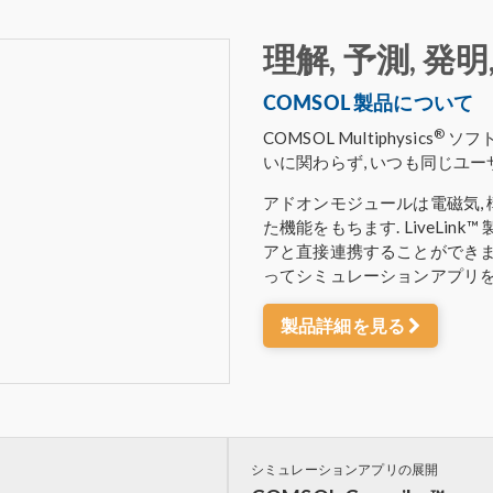
理解, 予測, 発明
COMSOL 製品について
®
COMSOL Multiphysics
ソフ
いに関わらず, いつも同じユ
アドオンモジュールは電磁気, 構
た機能をもちます. LiveLin
アと直接連携することができます. CO
ってシミュレーションアプリを
製品詳細を見る
シミュレーションアプリの展開