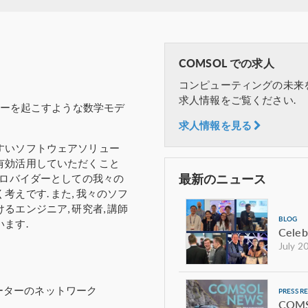
COMSOL での求人
コンピューティングの未来
求人情報をご覧ください.
ルーを起こすような数学モデ
求人情報を見る
すいソフトウェアソリュー
有効活用していただくこと
最新のニュース
プロバイダーとしての我々の
えです. また, 我々のソフ
エンジニア, 研究者, 講師
BLOG
ます.
Celeb
July 2
ーターのネットワーク
PRESS R
COMSO