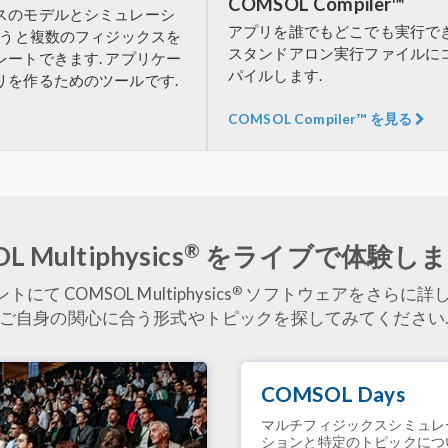
COMSOL Compiler™
スのモデルとシミュレーシ
アプリを誰でもどこでも実行で
使うと複数のフィジックスを
スタンドアロン実行ファイルに
ートできます. アプリケー
パイルします.
リを作るためのツールです.
COMSOL Compiler™ を見る
®
 Multiphysics
をライブで体験しま
®
て COMSOL Multiphysics
ソフトウェアをさらに詳し
ご自身の関心に合う形式やトピックを探してみてください
COMSOL Days
マルチフィジックスシミュレ
ションと特定のトピックにつ