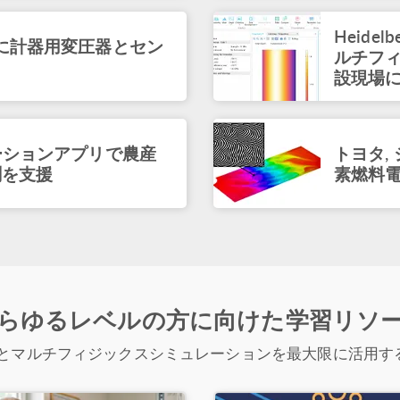
Vox
い M
Heidelbe
けに計器用変圧器とセン
June 2
ルチフ
設現場
VIDEO
Simul
Road
May 2
レーションアプリで農産
トヨタ,
測を支援
素燃料
ARTICLE
Ident
Failu
May 2
PRESS R
COMSO
らゆるレベルの方に向けた学習リソ
$50,0
April 
とマルチフィジックスシミュレーションを最大限に活用す
BLOG P