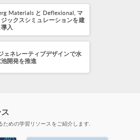
elgrids, バーチャルモデリングで利用しやす
RI 技術の実現を目指す
rg Materials と Deflexional, マ
026
ィジックスシミュレーションを建
に導入
ation Summit Panel: The Multiphysics
map
026
 ジェネレーティブデザインで水
電池開発を推進
ifying the Root Cause of Electronics
res with Simulation Apps
026
ELEASE
L Launches Innovation Contest with
ース
00 Prize
2026
るための学習リソースをご紹介します.
OST