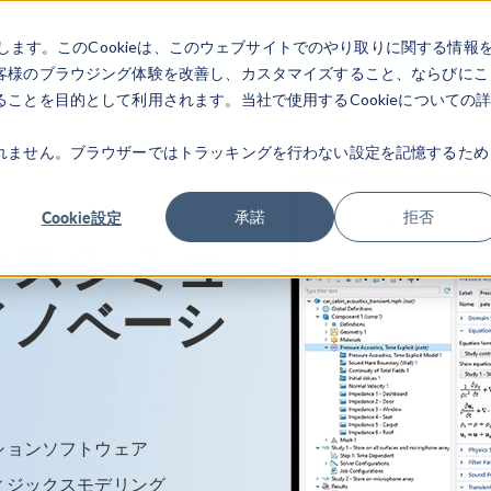
します。このCookieは、このウェブサイトでのやり取りに関する情報
製品
業界
ビデオギャラリ
客様のブラウジング体験を改善し、カスタマイズすること、ならびにこ
ことを目的として利用されます。当社で使用するCookieについての
れません。ブラウザーではトラッキングを行わない設定を記憶するため
Cookie設定
承諾
拒否
クスシミュ
イノベーシ
ションソフトウェア
ィジックスモデリング