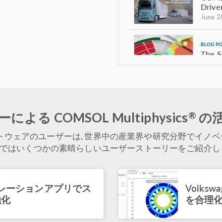
Drive
June 2
BLOG P
The S
Acous
June 2
BLOG P
®
による COMSOL Multiphysics
の
Track
June 2
トウェアのユーザーは, 世界中の産業界や研究分野でイノベ
ではいくつかの素晴らしいユーザーストーリーをご紹介し
BLOG P
Model
to Po
シミュレーションアプリでス
Volks
June 2
強化
を合理
ARTICLE