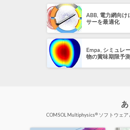
ABB, 電力網向
サーを最適化
Empa, シミュ
物の賞味期限予
あ
®
COMSOL Multiphysics
ソフトウェア