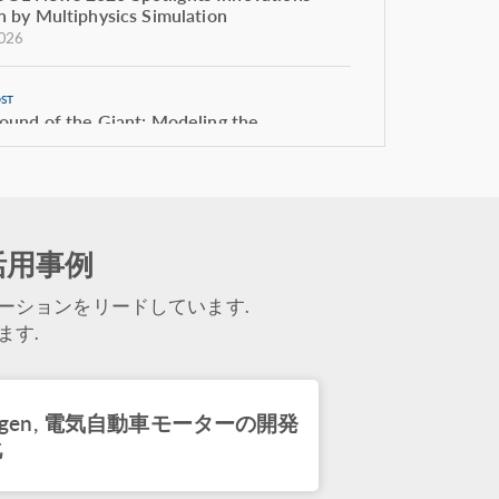
n by Multiphysics Simulation
026
OST
ound of the Giant: Modeling the
tics of Estadio Azteca
026
OST
活用事例
ing Performance in the Beautiful Game
026
ーションをリードしています.
ます.
OST
ing the Beautiful Game: From Ball Design
wer Trivelas
wagen, 電気自動車モーターの開発
026
化