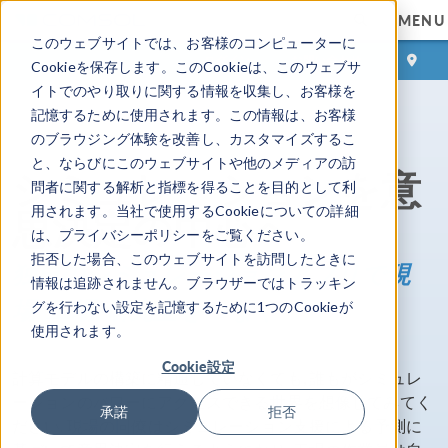
MENU
このウェブサイトでは、お客様のコンピューターに
ログイン
お問い合わせ
Cookieを保存します。このCookieは、このウェブサ
イトでのやり取りに関する情報を収集し、お客様を
記憶するために使用されます。この情報は、お客様
のブラウジング体験を改善し、カスタマイズするこ
と、ならびにこのウェブサイトや他のメディアの訪
シミュレーションを意
問者に関する解析と指標を得ることを目的として利
思決定の中心へ
用されます。当社で使用するCookieについての詳細
は、プライバシーポリシーをご覧ください。
拒否した場合、このウェブサイトを訪問したときに
独自のシミュレーションアプリで現
情報は追跡されません。ブラウザーではトラッキン
場, 工場, 研究室をつなぐ
グを行わない設定を記憶するために1つのCookieが
使用されます。
Cookie設定
計算モデルの構築に精通していなくても, 誰もがシミュレ
ーションのパワーにアクセスできる世界を想像してみてく
承諾
拒否
ださい. 現場の同僚はシミュレーション支援による予測に