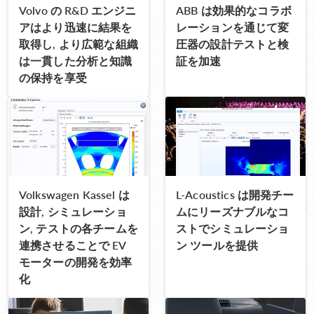
Volvo の R&D エンジニ
ABB は効果的なコラボ
アはより迅速に結果を
レーションを通じて変
取得し, より広範な組織
圧器の設計テストと検
は一貫した分析と知識
証を加速
の保持を享受
Volkswagen Kassel は
L-Acoustics は開発チー
設計, シミュレーショ
ムにリーズナブルなコ
ン, テストの各チームを
ストでシミュレーショ
連携させることで EV
ン ツールを提供
モーターの開発を効率
化