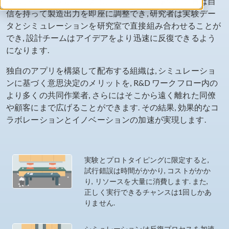
基づいて意思決定を行えるようになり, 工場の作業員は自
信を持って製造出力を即座に調整でき, 研究者は実験デー
タとシミュレーションを研究室で直接組み合わせることが
でき, 設計チームはアイデアをより迅速に反復できるよう
になります.
独自のアプリを構築して配布する組織は, シミュレーショ
ンに基づく意思決定のメリットを, R&D ワークフロー内の
より多くの共同作業者, さらにはそこから遠く離れた同僚
や顧客にまで広げることができます. その結果, 効果的なコ
ラボレーションとイノベーションの加速が実現します.
実験とプロトタイピングに限定すると,
試行錯誤は時間がかかり, コストがかか
り, リソースを大量に消費します. また,
正しく実行できるチャンスは1回しかあ
りません.
シミュレーションは反復プロセスを加速