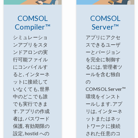
COMSOL
COMSOL
Compiler™
Server™
シミュレーショ
アプリにアクセ
ンアプリをスタ
スできるユーザ
ンドアロンの実
ーとバージョン
行可能ファイル
を完全に制御す
にコンパイルす
るには, 管理者ツ
ると, インターネ
ールを含む独自
ットに接続して
の
いなくても, 世界
COMSOL Server™
中のどこでも誰
環境をインスト
でも実行できま
ールします. アプ
す. アプリの作成
リは, インターネ
者は, パスワード
ットまたはネッ
保護, 有効期限の
トワークに接続
設定, hostid への
された任意のコ