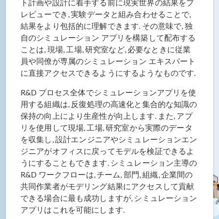
ト計画や設計に着手する前に現実世界の結果をプ
レビューでき, 実験データと組み合わせることで,
結果をより包括的に理解できます. その意味で, 独
自のシミュレーション アプリを構築して配布する
ことは, 現場, 工場, 研究室など, 必要なときに従業
員や同僚が専属のシミュレーション エキスパート
に直接アクセスできるようにするようなものです.
R&D プロセス全体でシミュレーションアプリを使
用する組織は, 反復処理の高速化と集合的な知識の
保持の向上により生産性が向上します. また, アプ
リを使用して現場, 工場, 研究室から実際のデータ
を収集し, 設計エンジニアやシミュレーションエン
ジニアがオフィスに戻ってモデルを検証できるよ
うにすることもできます. シミュレーション主導の
R&D ワークフローは, チーム, 部門, 組織, 企業間の
共同作業者がモデリング結果にアクセスして貢献
できる場合に最も成功しますが, シミュレーション
アプリはこれを可能にします.