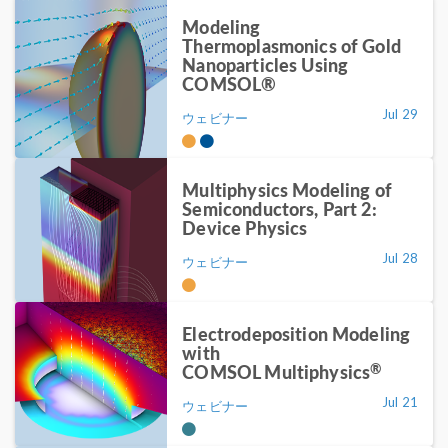
Modeling
Thermoplasmonics of Gold
Nanoparticles Using
COMSOL®
Jul 29
ウェビナー
Multiphysics Modeling of
Semiconductors, Part 2:
Device Physics
Jul 28
ウェビナー
Electrodeposition Modeling
with
®
COMSOL Multiphysics
Jul 21
ウェビナー