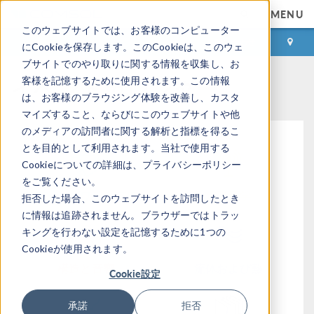
MENU
このウェブサイトでは、お客様のコンピューター
ログイン
お問い合わせ
にCookieを保存します。このCookieは、このウェ
ブサイトでのやり取りに関する情報を収集し、お
イベントカレンダー
客様を記憶するために使用されます。この情報
は、お客様のブラウジング体験を改善し、カスタ
マイズすること、ならびにこのウェブサイトや他
のメディアの訪問者に関する解析と指標を得るこ
とを目的として利用されます。当社で使用する
Cookieについての詳細は、プライバシーポリシー
をご覧ください。
モデリングワークフロー
電磁気学
拒否した場合、このウェブサイトを訪問したとき
に情報は追跡されません。ブラウザーではトラッ
キングを行わない設定を記憶するために1つの
Cookieが使用されます。
構造と音響
流体および熱
Cookie設定
承諾
拒否