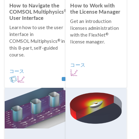
How to Navigate the
How to Work with
®
COMSOL Multiphysics
the License Manager
User Interface
Get an introduction
Learn how to use the user
licenses administration
interface in
®
with the FlexNet
®
COMSOL Multiphysics
in
license manager.
this 8-part, self-guided
course.
コース
コース