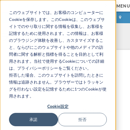
MENU
このウェブサイトでは、お客様のコンピューターに
ログイン
お問い合わせ
Cookieを保存します。このCookieは、このウェブサ
イトでのやり取りに関する情報を収集し、お客様を
ラーニングセンター
記憶するために使用されます。この情報は、お客様
のブラウジング体験を改善し、カスタマイズするこ
と、ならびにこのウェブサイトや他のメディアの訪
問者に関する解析と指標を得ることを目的として利
用されます。当社で使用するCookieについての詳細
は、プライバシーポリシーをご覧ください。
拒否した場合、このウェブサイトを訪問したときに
モデリングワークフロー
電磁気学
情報は追跡されません。ブラウザーではトラッキン
グを行わない設定を記憶するために1つのCookieが使
用されます。
Cookie設定
構造と音響
流体および熱
承諾
拒否