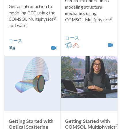
Get an introduction to
Get an introduction to
modeling structural
modeling CFD using the
mechanics using
®
COMSOL Multiphysics
®
COMSOL Multiphysics
.
software.
コース
コース
Getting Started with
Getting Started with
®
Optical Scattering
COMSOL Multiphysics