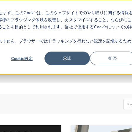
します。このCookieは、このウェブサイトでのやり取りに関する情報
製品
業界
ビデオギャラリ
客様のブラウジング体験を改善し、カスタマイズすること、ならびにこ
ことを目的として利用されます。当社で使用するCookieについての
れません。ブラウザーではトラッキングを行わない設定を記憶するため
Cookie設定
承諾
拒否