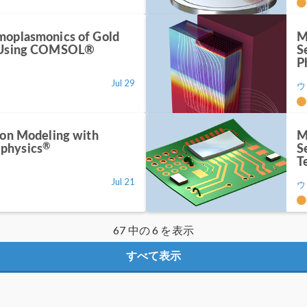
moplasmonics of Gold
M
s Using COMSOL®
S
P
Jul 29
ウ
ion Modeling with
M
®
physics
S
T
Jul 21
ウ
67 中の 6 を表示
すべて表示