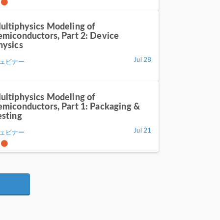
ultiphysics Modeling of
emiconductors, Part 2: Device
hysics
Jul 28
ェビナー
ultiphysics Modeling of
emiconductors, Part 1: Packaging &
esting
Jul 21
ェビナー