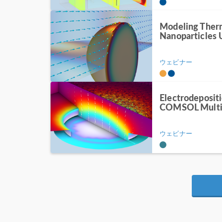
Modeling Ther
Nanoparticle
ウェビナー
Electrodeposit
COMSOL Multi
ウェビナー