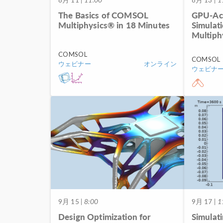
The Basics of COMSOL
GPU-Acc
Multiphysics® in 18 Minutes
Simulat
Multiph
COMSOL
COMSOL
ウェビナー
オンライン
ウェビナ
9月 15
| 8:00
9月 17
| 1
Design Optimization for
Simulati