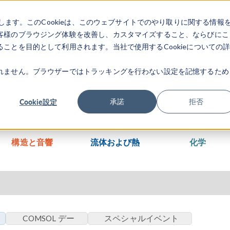
します。このCookieは、このウェブサイトでのやり取りに関する情報
製品
業界
ビデオギャラリ
客様のブラウジング体験を改善し、カスタマイズすること、ならびにこ
ことを目的として利用されます。当社で使用するCookieについての
れません。ブラウザーではトラッキングを行わない設定を記憶するため
Cookie設定
承諾
拒否
構造と音響
流体および熱
化学
COMSOL デー
スペシャルイベント