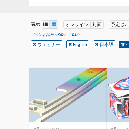
表示
オンライン
対面
予定さ
イベント開始: 08:00 – 20:00
ウェビナー
English
日本語
す
8月 11
| 11:00
8月 13
| 1