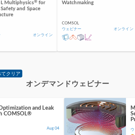
®
 Multiphysics
for
Watchmaking
 Safety and Space
ucture
COMSOL
ウェビナー
オンライン
ー
オンライン
べてクリア
オンデマンドウェビナー
ptimization and Leak
M
ith COMSOL®
S
P
Aug 04
ウ