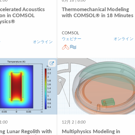
elerated Acoustics
Thermomechanical Modeling
ion in COMSOL
with COMSOL® in 18 Minutes
ysics®
COMSOL
ウェビナー
オンライン
ー
オンライン
1:00
12月 2
| 8:00
ng Lunar Regolith with
Multiphysics Modeling in