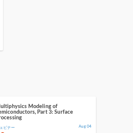
ultiphysics Modeling of
emiconductors, Part 3: Surface
rocessing
Aug 04
ェビナー