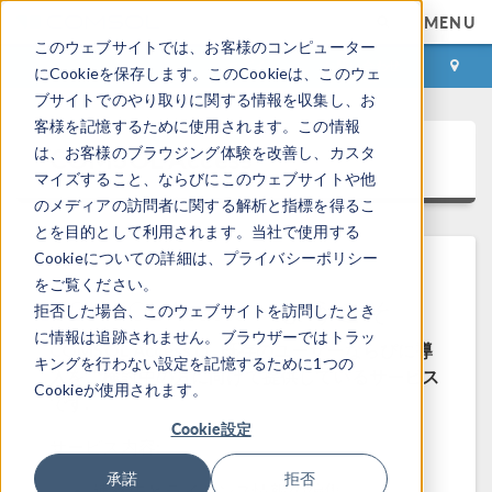
MENU
このウェブサイトでは、お客様のコンピューター
ログイン
お問い合わせ
にCookieを保存します。このCookieは、このウェ
ブサイトでのやり取りに関する情報を収集し、お
客様を記憶するために使用されます。この情報
COMSOL Access
は、お客様のブラウジング体験を改善し、カスタ
マイズすること、ならびにこのウェブサイトや他
のメディアの訪問者に関する解析と指標を得るこ
とを目的として利用されます。当社で使用する
Cookieについての詳細は、プライバシーポリシー
をご覧ください。
COMSOL Access へようこそ
拒否した場合、このウェブサイトを訪問したとき
に情報は追跡されません。ブラウザーではトラッ
COMSOL Access は, 既存のユーザーならびに導
キングを行わない設定を記憶するために1つの
入をご検討中の方に向けて提供しているサービス
Cookieが使用されます。
です.
Cookie設定
サービス内容:
承諾
拒否
連絡先とライセンス情報の編集