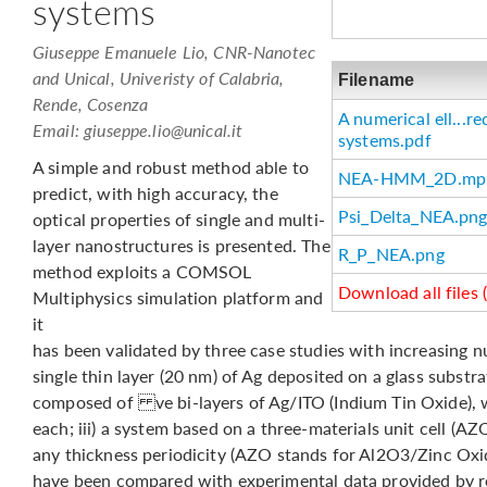
systems
Giuseppe Emanuele Lio, CNR-Nanotec
and Unical, Univeristy of Calabria,
Filename
Rende, Cosenza
A numerical ell...re
Email:
giuseppe.lio@unical.it
systems.pdf
A simple and robust method able to
NEA-HMM_2D.mp
predict, with high accuracy, the
Psi_Delta_NEA.pn
optical properties of single and multi-
layer nanostructures is presented. The
R_P_NEA.png
method exploits a COMSOL
Download all files 
Multiphysics simulation platform and
it
has been validated by three case studies with increasing nu
single thin layer (20 nm) of Ag deposited on a glass substra
composed of ve bi-layers of Ag/ITO (Indium Tin Oxide), w
each; iii) a system based on a three-materials unit cell (A
any thickness periodicity (AZO stands for Al2O3/Zinc Oxid
have been compared with experimental data provided by re