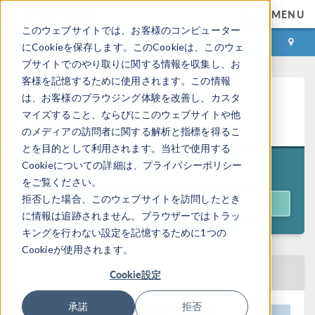
MENU
このウェブサイトでは、お客様のコンピューター
ログイン
お問い合わせ
にCookieを保存します。このCookieは、このウェ
ブサイトでのやり取りに関する情報を収集し、お
客様を記憶するために使用されます。この情報
Design Optimization for
は、お客様のブラウジング体験を改善し、カスタ
マイズすること、ならびにこのウェブサイトや他
Engineering Problems
のメディアの訪問者に関する解析と指標を得るこ
とを目的として利用されます。当社で使用する
Cookieについての詳細は、プライバシーポリシー
14:00–14:45 CEST
September 15, 2026
をご覧ください。
拒否した場合、このウェブサイトを訪問したとき
REGISTER
に情報は追跡されません。ブラウザーではトラッ
キングを行わない設定を記憶するために1つの
Cookieが使用されます。
Cookie設定
BACK TO EVENTS CALENDAR
承諾
拒否