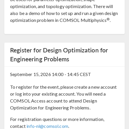
optimization, and topology optimization. There will
also be a demo of how to set up and run a given design
®
optimization problem in COMSOL Multiphysics
.
Register for Design Optimization for
Engineering Problems
September 15, 2026
14:00 - 14:45 CEST
To register for the event, please create a new account
or log into your existing account. You will need a
COMSOL Access account to attend Design
Optimization for Engineering Problems.
For registration questions or more information,
contact
info-nl@comsol.com
.