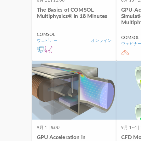
The Basics of COMSOL
GPU-Acc
Multiphysics® in 18 Minutes
Simulat
Multiph
COMSOL
COMSOL
ウェビナー
オンライン
ウェビナ
9月 1
| 8:00
9月 1–4
| 
GPU Acceleration in
CFD Mo