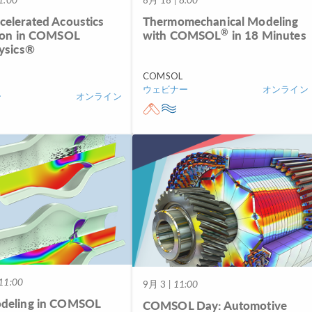
elerated Acoustics
Thermomechanical Modeling
®
ion in COMSOL
with COMSOL
in 18 Minutes
ysics®
COMSOL
ウェビナー
オンライン
ー
オンライン
11:00
9月 3
| 11:00
deling in COMSOL
COMSOL Day: Automotive