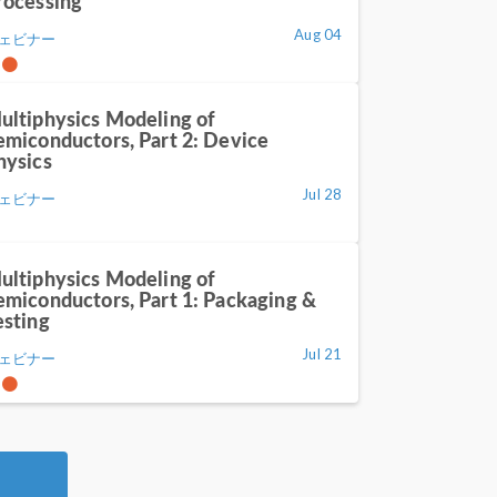
rocessing
Aug 04
ェビナー
ultiphysics Modeling of
emiconductors, Part 2: Device
hysics
Jul 28
ェビナー
ultiphysics Modeling of
emiconductors, Part 1: Packaging &
esting
Jul 21
ェビナー