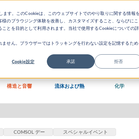
します。このCookieは、このウェブサイトでのやり取りに関する情報
製品
業界
ビデオギャラリ
客様のブラウジング体験を改善し、カスタマイズすること、ならびにこ
ことを目的として利用されます。当社で使用するCookieについての
れません。ブラウザーではトラッキングを行わない設定を記憶するため
Cookie設定
承諾
拒否
構造と音響
流体および熱
化学
COMSOL デー
スペシャルイベント