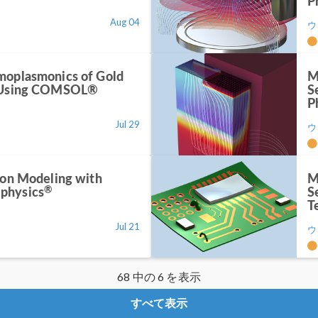
P
Aug 04
ウ
moplasmonics of Gold
M
s Using COMSOL®
S
P
Jul 29
ウ
ion Modeling with
M
®
physics
S
T
Jul 21
ウ
68 中の 6 を表示
すべて表示