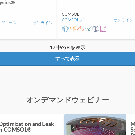
ysics®
COMSOL
COMSOL デー
オンライン
ングコース
オンライン
17 中の 8 を表示
すべて表示
オンデマンドウェビナー
ptimization and Leak
M
ith COMSOL®
S