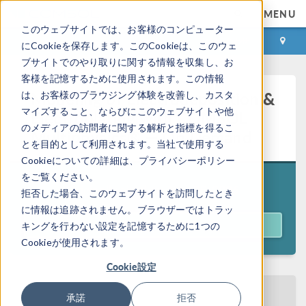
MENU
このウェブサイトでは、お客様のコンピューター
ログイン
お問い合わせ
にCookieを保存します。このCookieは、このウェ
ブサイトでのやり取りに関する情報を収集し、お
客様を記憶するために使用されます。この情報
Modeling of Electrodeposition &
は、お客様のブラウジング体験を改善し、カスタ
マイズすること、ならびにこのウェブサイトや他
Electroplating with COMSOL
のメディアの訪問者に関する解析と指標を得るこ
Multiphysics® — On Demand
とを目的として利用されます。当社で使用する
Cookieについての詳細は、プライバシーポリシー
をご覧ください。
Originally aired on
June 25, 2026
拒否した場合、このウェブサイトを訪問したとき
に情報は追跡されません。ブラウザーではトラッ
ACCESS WEBINAR
キングを行わない設定を記憶するために1つの
Cookieが使用されます。
Cookie設定
BACK TO EVENTS CALENDAR
承諾
拒否