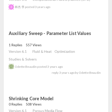
林杰 李
posted
3 years ago
Auxiliary Sweep - Parameter List Values
read
1 Replies
557 Views
Version 6.1
Fluid & Heat
Optimization
Studies & Solvers
Odette Beaudin
posted
3 years ago
reply
3 years ago
by
Odette Beaudin
Shrinking Core Model
read
0 Replies
508 Views
Version 6.1
Porous Media Flow