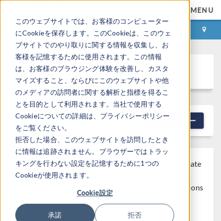
MENU
このウェブサイトでは、お客様のコンピューター
ログイン
お問い合わせ
にCookieを保存します。このCookieは、このウェ
ブサイトでのやり取りに関する情報を収集し、お
客様を記憶するために使用されます。この情報
Discussion Forum
は、お客様のブラウジング体験を改善し、カスタ
マイズすること、ならびにこのウェブサイトや他
のメディアの訪問者に関する解析と指標を得るこ
とを目的として利用されます。当社で使用する
Cookieについての詳細は、プライバシーポリシー
NEW DISCUSSION
フィルター
をご覧ください。
拒否した場合、このウェブサイトを訪問したとき
に情報は追跡されません。ブラウザーではトラッ
キングを行わない設定を記憶するために1つの
Note that while COMSOL employees may participate
®
Cookieが使用されます。
in the discussion forum, COMSOL
software users
who are on-subscription should submit their questions
Cookie設定
via the
Support Center
for a more comprehensive
response from the Technical Support team.
承諾
拒否