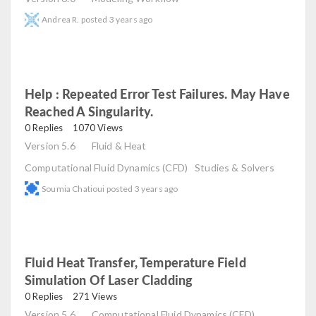
Andrea R.
posted
3 years ago
Help : Repeated Error Test Failures. May Have
Reached A Singularity.
read
0 Replies
1070 Views
Version 5.6
Fluid & Heat
Computational Fluid Dynamics (CFD)
Studies & Solvers
Soumia Chatioui
posted
3 years ago
Fluid Heat Transfer, Temperature Field
Simulation Of Laser Cladding
read
0 Replies
271 Views
Version 5.6
Computational Fluid Dynamics (CFD)