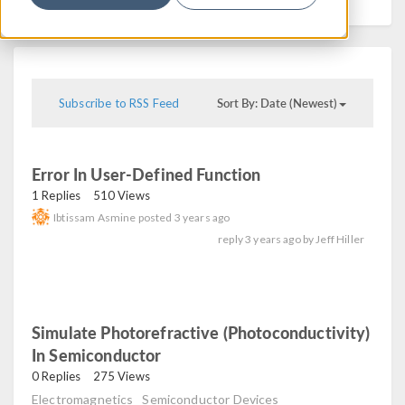
Sort By: Date (Newest)
Subscribe to RSS Feed
Error In User-Defined Function
read
1 Replies
510 Views
Ibtissam Asmine
posted
3 years ago
reply
3 years ago
by
Jeff Hiller
Simulate Photorefractive (photoconductivity)
In Semiconductor
read
0 Replies
275 Views
Electromagnetics
Semiconductor Devices