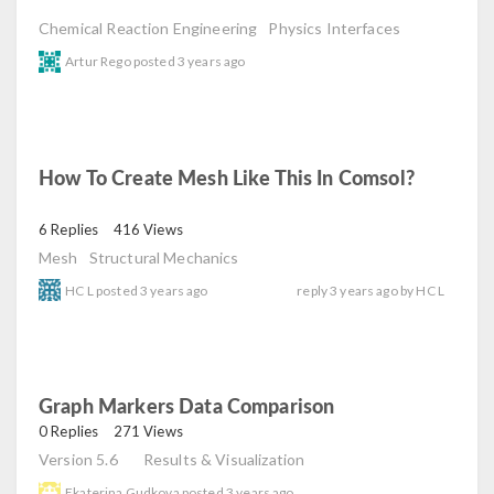
Chemical Reaction Engineering
Physics Interfaces
Artur Rego
posted
3 years ago
How To Create Mesh Like This In Comsol?
read
6 Replies
416 Views
Mesh
Structural Mechanics
HC L
posted
3 years ago
reply
3 years ago
by
HC L
Graph Markers Data Comparison
read
0 Replies
271 Views
Version 5.6
Results & Visualization
Ekaterina Gudkova
posted
3 years ago