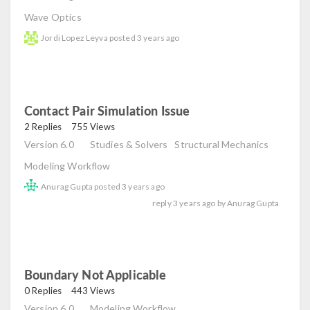
Wave Optics
Jordi Lopez Leyva
posted
3 years ago
Contact Pair Simulation Issue
read
2 Replies
755 Views
Version 6.0
Studies & Solvers
Structural Mechanics
Modeling Workflow
Anurag Gupta
posted
3 years ago
reply
3 years ago
by
Anurag Gupta
Boundary Not Applicable
read
0 Replies
443 Views
Version 6.0
Modeling Workflow