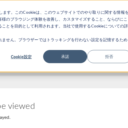
します。このCookieは、このウェブサイトでのやり取りに関する情報
製品
業界
ビデオギャラリ
客様のブラウジング体験を改善し、カスタマイズすること、ならびにこ
ことを目的として利用されます。当社で使用するCookieについての
れません。ブラウザーではトラッキングを行わない設定を記憶するため
Cookie設定
承諾
拒否
be viewed
layed.