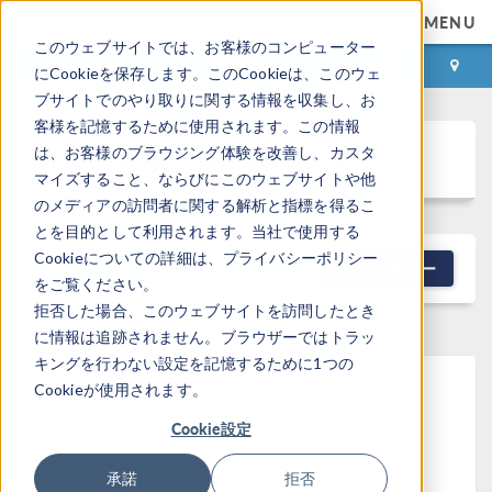
MENU
このウェブサイトでは、お客様のコンピューター
ログイン
お問い合わせ
にCookieを保存します。このCookieは、このウェ
ブサイトでのやり取りに関する情報を収集し、お
客様を記憶するために使用されます。この情報
Discussion Forum
は、お客様のブラウジング体験を改善し、カスタ
マイズすること、ならびにこのウェブサイトや他
のメディアの訪問者に関する解析と指標を得るこ
とを目的として利用されます。当社で使用する
Cookieについての詳細は、プライバシーポリシー
NEW DISCUSSION
フィルター
をご覧ください。
拒否した場合、このウェブサイトを訪問したとき
に情報は追跡されません。ブラウザーではトラッ
キングを行わない設定を記憶するために1つの
Cookieが使用されます。
This forum post cannot be
Cookie設定
viewed
承諾
拒否