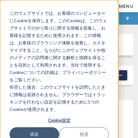
MENU
このウェブサイトでは、お客様のコンピューター
ログイン
お問い合わせ
にCookieを保存します。このCookieは、このウェ
ブサイトでのやり取りに関する情報を収集し、お
客様を記憶するために使用されます。この情報
Discussion Forum
は、お客様のブラウジング体験を改善し、カスタ
マイズすること、ならびにこのウェブサイトや他
のメディアの訪問者に関する解析と指標を得るこ
とを目的として利用されます。当社で使用する
Cookieについての詳細は、プライバシーポリシー
NEW DISCUSSION
フィルター
をご覧ください。
拒否した場合、このウェブサイトを訪問したとき
に情報は追跡されません。ブラウザーではトラッ
キングを行わない設定を記憶するために1つの
Cookieが使用されます。
This forum post cannot be
Cookie設定
viewed
承諾
拒否