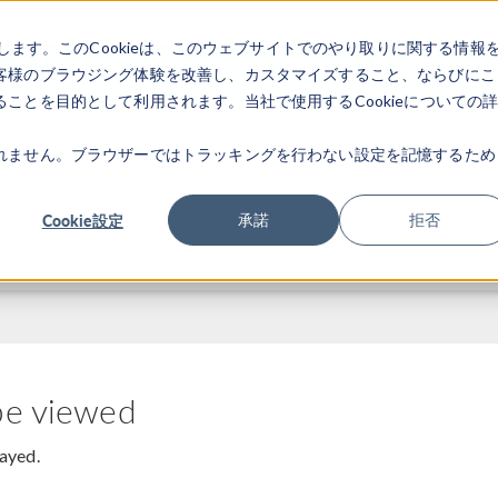
します。このCookieは、このウェブサイトでのやり取りに関する情報
製品
業界
ビデオギャラリ
客様のブラウジング体験を改善し、カスタマイズすること、ならびにこ
ことを目的として利用されます。当社で使用するCookieについての
れません。ブラウザーではトラッキングを行わない設定を記憶するため
Cookie設定
承諾
拒否
be viewed
layed.