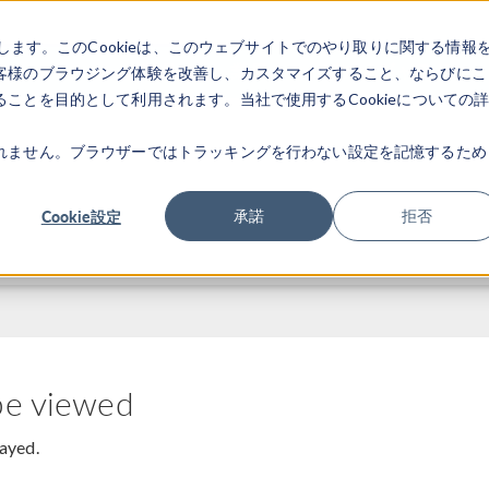
します。このCookieは、このウェブサイトでのやり取りに関する情報
製品
業界
ビデオギャラリ
客様のブラウジング体験を改善し、カスタマイズすること、ならびにこ
ことを目的として利用されます。当社で使用するCookieについての
れません。ブラウザーではトラッキングを行わない設定を記憶するため
Cookie設定
承諾
拒否
be viewed
layed.