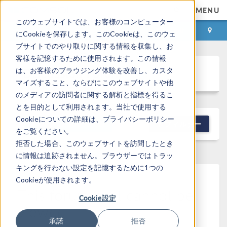
MENU
このウェブサイトでは、お客様のコンピューター
ログイン
お問い合わせ
にCookieを保存します。このCookieは、このウェ
ブサイトでのやり取りに関する情報を収集し、お
客様を記憶するために使用されます。この情報
Discussion Forum
は、お客様のブラウジング体験を改善し、カスタ
マイズすること、ならびにこのウェブサイトや他
のメディアの訪問者に関する解析と指標を得るこ
とを目的として利用されます。当社で使用する
Cookieについての詳細は、プライバシーポリシー
NEW DISCUSSION
フィルター
をご覧ください。
拒否した場合、このウェブサイトを訪問したとき
に情報は追跡されません。ブラウザーではトラッ
キングを行わない設定を記憶するために1つの
Cookieが使用されます。
This forum post cannot be
Cookie設定
viewed
承諾
拒否