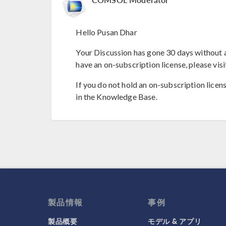
Hello Pusan Dhar
Your Discussion has gone 30 days without a
have an on-subscription license, please visi
If you do not hold an on-subscription licen
in the Knowledge Base.
製品情報
事例
製品概要
モデル & アプリ