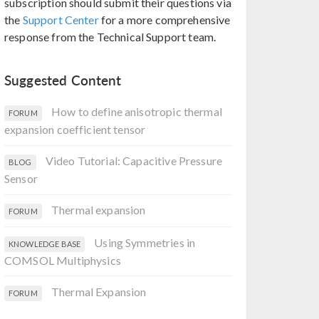
subscription should submit their questions via
the
Support Center
for a more comprehensive
response from the Technical Support team.
Suggested Content
How to define anisotropic thermal
FORUM
expansion coefficient tensor
Video Tutorial: Capacitive Pressure
BLOG
Sensor
Thermal expansion
FORUM
Using Symmetries in
KNOWLEDGE BASE
COMSOL Multiphysics
Thermal Expansion
FORUM