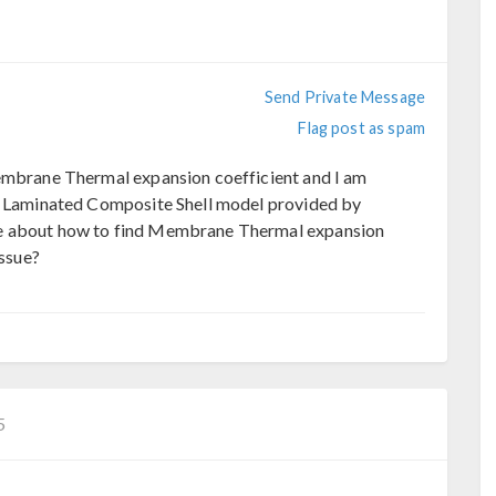
Send Private Message
Flag post as spam
Membrane Thermal expansion coefficient and I am
 a Laminated Composite Shell model provided by
ce about how to find Membrane Thermal expansion
issue?
5