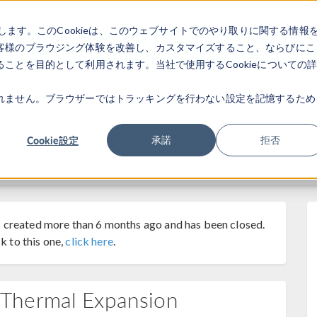
します。このCookieは、このウェブサイトでのやり取りに関する情報
製品
業界
ビデオギャラリ
客様のブラウジング体験を改善し、カスタマイズすること、ならびにこ
ことを目的として利用されます。当社で使用するCookieについての
れません。ブラウザーではトラッキングを行わない設定を記憶するため
Cookie設定
承諾
拒否
 created more than 6 months ago and has been closed.
k to this one,
click here
.
Thermal Expansion