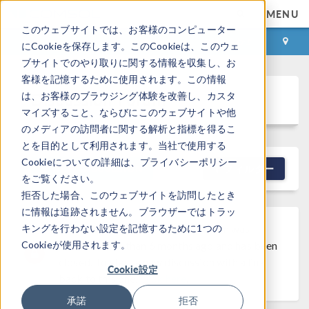
MENU
このウェブサイトでは、お客様のコンピューター
ログイン
お問い合わせ
にCookieを保存します。このCookieは、このウェ
ブサイトでのやり取りに関する情報を収集し、お
客様を記憶するために使用されます。この情報
Discussion Forum
は、お客様のブラウジング体験を改善し、カスタ
マイズすること、ならびにこのウェブサイトや他
のメディアの訪問者に関する解析と指標を得るこ
とを目的として利用されます。当社で使用する
Cookieについての詳細は、プライバシーポリシー
NEW DISCUSSION
フィルター
をご覧ください。
拒否した場合、このウェブサイトを訪問したとき
に情報は追跡されません。ブラウザーではトラッ
キングを行わない設定を記憶するために1つの
Discussion Closed
This discussion was
Cookieが使用されます。
created more than 6 months ago and has been
closed. To start a new discussion with a link
Cookie設定
back to this one,
click here
.
承諾
拒否