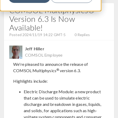
COMSOL Multiphysics®
Version 6.3 Is Now
Available!
Posted 2024/11/19 14:22 GMT-5
0 Replies
Jeff Hiller
COMSOL Employee
We're pleased to announce the release of
®
COMSOL Multiphysics
version 6.3.
Highlights include:
Electric Discharge Module: a new product
that can be used to simulate electric
discharge and breakdown in gases, liquids,
and solids, for applications such as high-
voltage system components and consumer