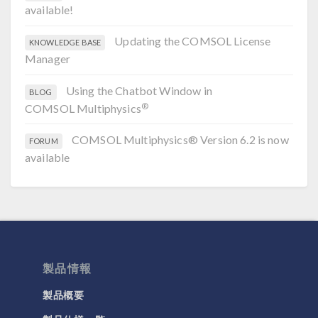
available!
Updating the COMSOL License
KNOWLEDGE BASE
Manager
Using the Chatbot Window in
BLOG
®
COMSOL Multiphysics
COMSOL Multiphysics® Version 6.2 is now
FORUM
available
製品情報
製品概要