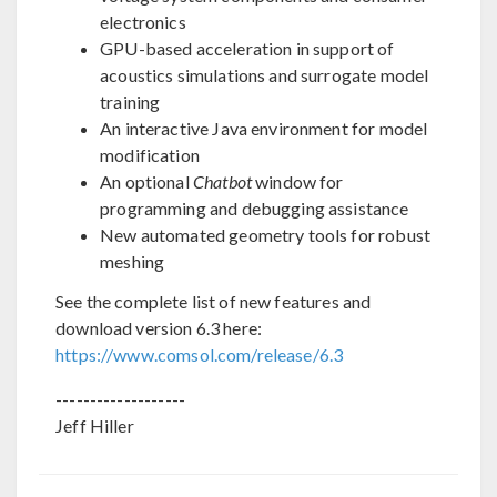
electronics
GPU-based acceleration in support of
acoustics simulations and surrogate model
training
An interactive Java environment for model
modification
An optional
Chatbot
window for
programming and debugging assistance
New automated geometry tools for robust
meshing
See the complete list of new features and
download version 6.3 here:
https://www.comsol.com/release/6.3
-------------------
Jeff Hiller