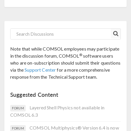
Note that while COMSOL employees may participate
®
in the discussion forum, COMSOL
software users
who are on-subscription should submit their questions
via the
Support Center
for a more comprehensive
response from the Technical Support team.
Suggested Content
Layered Shell Physics not available in
FORUM
COMSOL 6.3
COMSOL Multiphysics® Version 6.4 is now
FORUM