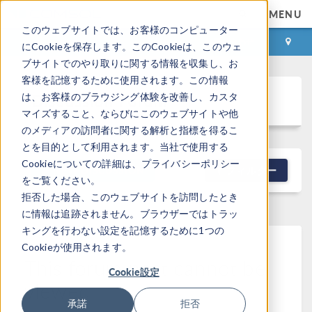
MENU
このウェブサイトでは、お客様のコンピューター
ログイン
お問い合わせ
にCookieを保存します。このCookieは、このウェ
ブサイトでのやり取りに関する情報を収集し、お
客様を記憶するために使用されます。この情報
Discussion Forum
は、お客様のブラウジング体験を改善し、カスタ
マイズすること、ならびにこのウェブサイトや他
のメディアの訪問者に関する解析と指標を得るこ
とを目的として利用されます。当社で使用する
Cookieについての詳細は、プライバシーポリシー
NEW DISCUSSION
フィルター
をご覧ください。
拒否した場合、このウェブサイトを訪問したとき
に情報は追跡されません。ブラウザーではトラッ
キングを行わない設定を記憶するために1つの
Cookieが使用されます。
This forum post cannot be
Cookie設定
viewed
承諾
拒否