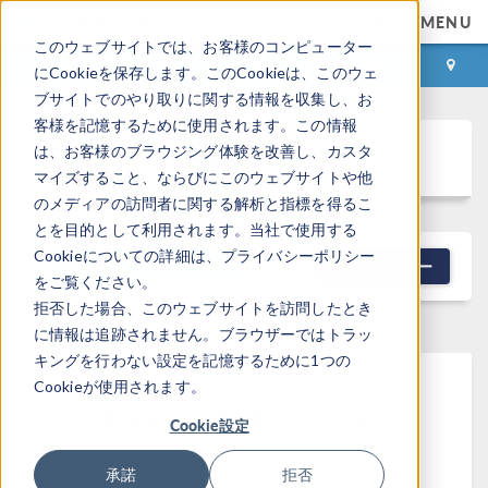
MENU
このウェブサイトでは、お客様のコンピューター
ログイン
お問い合わせ
にCookieを保存します。このCookieは、このウェ
ブサイトでのやり取りに関する情報を収集し、お
客様を記憶するために使用されます。この情報
Discussion Forum
は、お客様のブラウジング体験を改善し、カスタ
マイズすること、ならびにこのウェブサイトや他
のメディアの訪問者に関する解析と指標を得るこ
とを目的として利用されます。当社で使用する
Cookieについての詳細は、プライバシーポリシー
NEW DISCUSSION
フィルター
をご覧ください。
拒否した場合、このウェブサイトを訪問したとき
に情報は追跡されません。ブラウザーではトラッ
キングを行わない設定を記憶するために1つの
Cookieが使用されます。
This forum post cannot be
Cookie設定
viewed
承諾
拒否