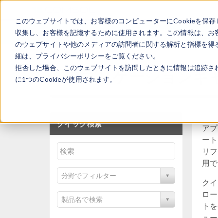
このウェブサイトでは、お客様のコンピューターにCookieを保存
収集し、お客様を記憶するために使用されます。この情報は、お
のウェブサイトや他のメディアの訪問者に関する解析と指標を得る
細は、プライバシーポリシーをご覧ください。
拒否した場合、このウェブサイトを訪問したときに情報は追跡さ
アプリケーションギ
に1つのCookieが使用されます。
クイック検索
アプ
ート
リフ
用で
分野でフィルター
クイ
ロー
製品名で検索
トを
ュー