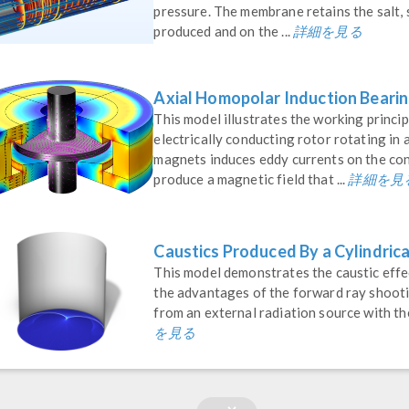
pressure. The membrane retains the salt, 
詳細を見る
produced and on the ...
Axial Homopolar Induction Bearin
This model illustrates the working princi
electrically conducting rotor rotating in
magnets induces eddy currents on the cond
詳細を見
produce a magnetic field that ...
Caustics Produced By a Cylindrica
This model demonstrates the caustic effect
the advantages of the forward ray shoot
from an external radiation source with t
を見る