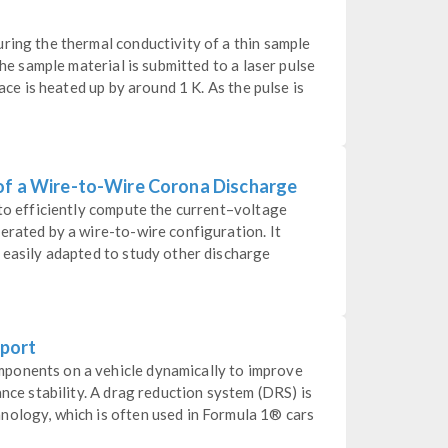
ring the thermal conductivity of a thin sample
The sample material is submitted to a laser pulse
face is heated up by around 1 K. As the pulse is
 of a Wire-to-Wire Corona Discharge
 to efficiently compute the current–voltage
erated by a wire-to-wire configuration. It
 easily adapted to study other discharge
sport
ponents on a vehicle dynamically to improve
ance stability. A drag reduction system (DRS) is
nology, which is often used in Formula 1® cars