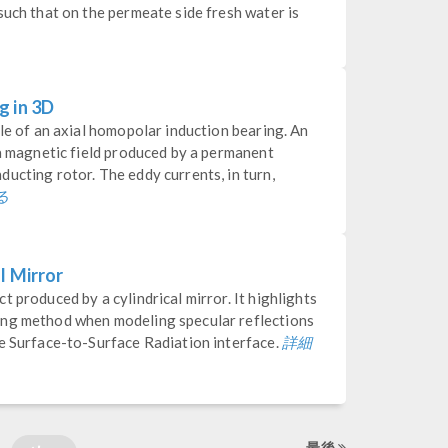
such that on the permeate side fresh water is
g in 3D
ple of an axial homopolar induction bearing. An
 a magnetic field produced by a permanent
ucting rotor. The eddy currents, in turn,
る
l Mirror
 produced by a cylindrical mirror. It highlights
ing method when modeling specular reflections
詳細
he Surface-to-Surface Radiation interface.
最後