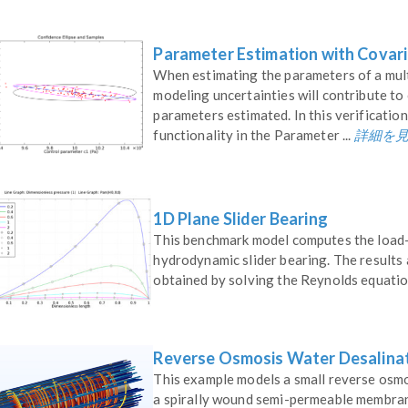
Parameter Estimation with Covari
When estimating the parameters of a mult
modeling uncertainties will contribute to 
parameters estimated. In this verificati
詳細を
functionality in the Parameter ...
1D Plane Slider Bearing
This benchmark model computes the load-
hydrodynamic slider bearing. The results
obtained by solving the Reynolds equation
Reverse Osmosis Water Desalina
This example models a small reverse osmos
a spirally wound semi-permeable membran