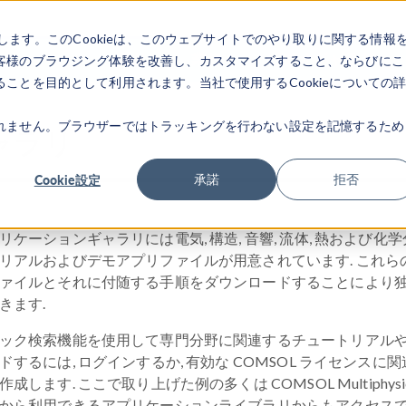
します。このCookieは、このウェブサイトでのやり取りに関する情報
製品
業界
ビデオギャラリ
客様のブラウジング体験を改善し、カスタマイズすること、ならびにこ
ことを目的として利用されます。当社で使用するCookieについての
れません。ブラウザーではトラッキングを行わない設定を記憶するため
ャラリ
Cookie設定
承諾
拒否
リケーションギャラリには電気, 構造, 音響, 流体, 熱および化学分野に関
リアルおよびデモアプリファイルが用意されています. これ
ァイルとそれに付随する手順をダウンロードすることにより
きます.
ック検索機能を使用して専門分野に関連するチュートリアルやア
ドするには, ログインするか, 有効な COMSOL ライセンスに関連
作成します. ここで取り上げた例の多くは COMSOL Multiphysi
から利用できるアプリケーションライブラリからもアクセスで