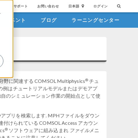
サポート
お問い合わせ
日本語
ログイン
を
イベント
ブログ
ラーニングセンター
詳
®
連する COMSOL Multiphysics
チュ
らの例はチュートリアルモデルまたはデモアプ
独自のシミュレーション作業の開始点として使
プリを検索します. MPHファイルをダウン
付けられている COMSOL Access アカウン
ファイル
®
cs
ソフトウェアに組み込まれ
メニ
きることに注意してください.