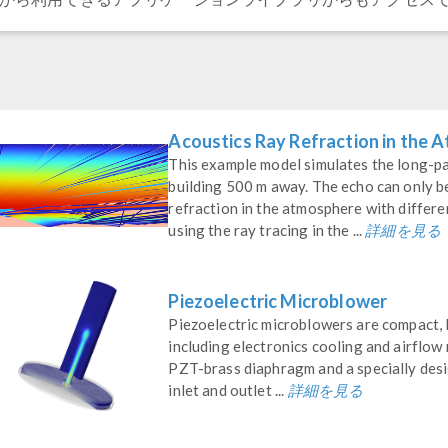
Acoustics Ray Refraction in the 
This example model simulates the long-pa
building 500 m away. The echo can only be
refraction in the atmosphere with differe
詳細を見る
using the ray tracing in the ...
Piezoelectric Microblower
Piezoelectric microblowers are compact, 
including electronics cooling and airflow 
PZT-brass diaphragm and a specially desi
詳細を見る
inlet and outlet ...