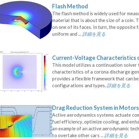
Flash Method
The flash method is widely used for measu
material that is about the size of a coin. 
on one of its faces. In turn, the opposite 
詳細を見る
uniform and ...
Current-Voltage Characteristics
This model utilizes a continuation solver
characteristics of a corona discharge gen
provides a flexible framework that can be
詳細を見る
configurations and types.
Drag Reduction System in Motor
Active aerodynamics systems actuate com
fuel efficiency, optimize cooling, and enh
an example of an active aerodynamic tech
詳細を見る
to overtake other cars ...