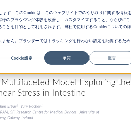
します。このCookieは、このウェブサイトでのやり取りに関する情報
製品
業界
ビデオギャラリ
客様のブラウジング体験を改善し、カスタマイズすること、ならびにこ
ことを目的として利用されます。当社で使用するCookieについての
れません。ブラウザーではトラッキングを行わない設定を記憶するため
テーション
Cookie設定
承諾
拒否
 Multifaceted Model Exploring th
hear Stress in Intestine
1
1
ahim Erbay
, Yury Rochev
RAM, SFI Research Centre for Medical Devices, University of
way, Galway, Ireland