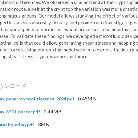
nificant differences. We observed a similar trend at the crypt top 
ration route, albeit at the crypt top the variation was more drastic
ng mucus groups. Our model allows studying the effect of various
perties such as viscosity, density, and geometry to investigate pos
hanistic aspects of various intestinal processes in homeostasis a
ease. To validate these findings, we developed a microfluidic devic
estinal cells that could allow generating shear stress and mapping 
lular forces. Using our on-chip model we aim to explore the interpl
ng shear stress, crypt dynamics, and mucus.
ウンロード
- 0.48MB
ay_paper_comsol_florence_2024.pdf
- 2.44MB
ay_8501_poster.pdf
- 3MB
brahim_erbay.pdf