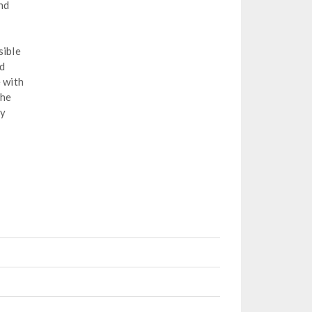
and
sible
nd
e with
the
ay