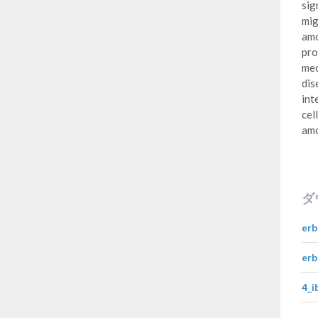
sig
mig
amo
pro
mec
dis
int
cel
amo
ダ
erb
erb
4_i