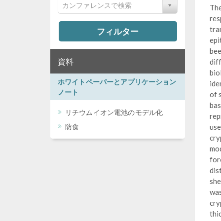
カンファレンスで検索
The
res
tra
フィルター
epi
bee
資料
dif
bio
ホワイトペーパーとアプリケーション
ide
ノート
of 
bas
リチウムイオン電池のモデル化
rep
防食
use
cry
mod
for
dis
she
was
cry
thi