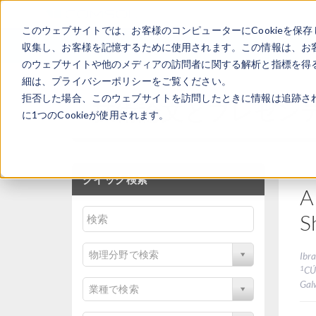
このウェブサイトでは、お客様のコンピューターにCookieを保存
収集し、お客様を記憶するために使用されます。この情報は、お
のウェブサイトや他のメディアの訪問者に関する解析と指標を得る
細は、プライバシーポリシーをご覧ください。
拒否した場合、このウェブサイトを訪問したときに情報は追跡さ
技術論文とプレゼン
に1つのCookieが使用されます。
クイック検索
A
S
物理分野で検索
Ibr
1
CÚ
Gal
業種で検索