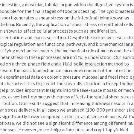
 intestine, a muscular, tubular organ within the digestive system is
ponsible for the final stages of food processing. The cyclic materia
nsport generates a shear stress on the intestinal lining known as
thelium. Recently, the application of shear stress on epithelial cells
n shown to affect cellular processes such as proliferation,
ferentiation, and mucus secretion. Despite the extensive research 
logical regulation and functional pathways, and biomechanical ana
ntifying mechanical events, the mechanical role of mucus and the e
shear stress in these processes are not fully understood. Our appro
ed on a three-phase field and a fluid-solid interaction method to
resent the basic biomechanical microenvironment of the intestine
d experimental data on colonic pressure, mucosal and fecal rheolo
pt characteristics to predict the shear distribution in the epitheliu
el provides important insights into the time-space mosaic of mech
ces, as well as how mucus thickness affects the spatial shear stress
tribution. Our results suggest that increasing thickness results in 
ar stress delivery. In all cases we analysed (100-800 µm) shear str
 significantly lower compared to the total absence of mucus. At th
pt base, we did not see a significant difference among different m
cknesses. However, on cell migration route and crypt top yielded