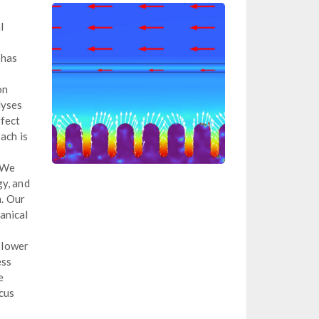
l
 has
on
lyses
ffect
ach is
. We
gy, and
m. Our
anical
a lower
ess
e
ucus