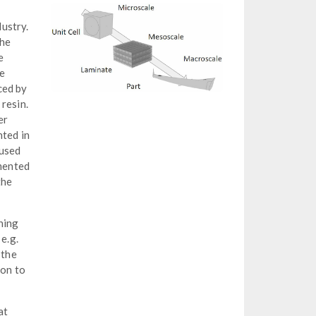
dustry.
the
e
re
ced by
resin.
er
nted in
 used
emented
the
ning
e.g.
 the
ion to
at