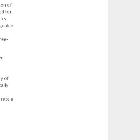
ion of
ed for
etry
ageable
ree-
ve
ty of
cally
erate a