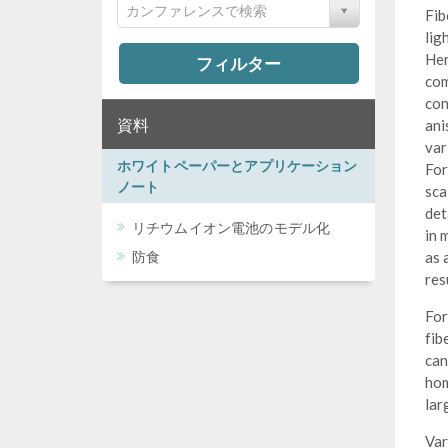
カンファレンスで検索
Fib
lig
Her
フィルター
com
con
資料
ani
var
ホワイトペーパーとアプリケーション
For
ノート
sca
det
リチウムイオン電池のモデル化
in 
防食
as 
res
For
fib
can
hom
lar
Var