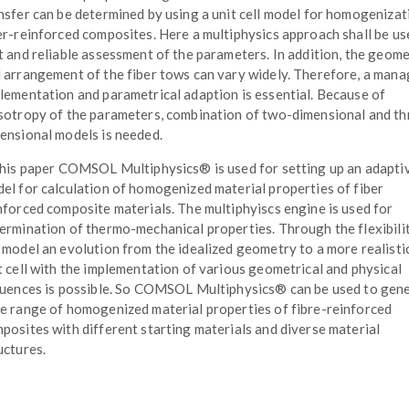
nsfer can be determined by using a unit cell model for homogenizat
er-reinforced composites. Here a multiphysics approach shall be us
t and reliable assessment of the parameters. In addition, the geom
 arrangement of the fiber tows can vary widely. Therefore, a man
lementation and parametrical adaption is essential. Because of
sotropy of the parameters, combination of two-dimensional and th
ensional models is needed.
this paper COMSOL Multiphysics® is used for setting up an adapti
el for calculation of homogenized material properties of fiber
nforced composite materials. The multiphyiscs engine is used for
ermination of thermo-mechanical properties. Through the flexibili
 model an evolution from the idealized geometry to a more realisti
t cell with the implementation of various geometrical and physical
luences is possible. So COMSOL Multiphysics® can be used to gen
e range of homogenized material properties of fibre-reinforced
posites with different starting materials and diverse material
uctures.