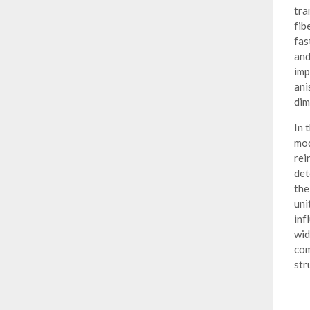
tra
fib
fas
and
imp
ani
dim
In 
mod
rei
det
the
uni
inf
wid
com
str