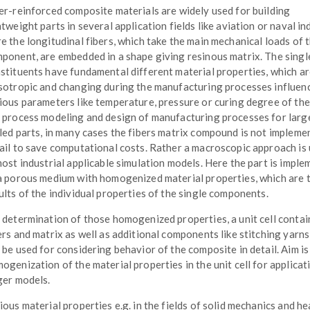
er-reinforced composite materials are widely used for building
htweight parts in several application fields like aviation or naval in
e the longitudinal fibers, which take the main mechanical loads of 
ponent, are embedded in a shape giving resinous matrix. The singl
stituents have fundamental different material properties, which a
sotropic and changing during the manufacturing processes influen
ious parameters like temperature, pressure or curing degree of the 
 process modeling and design of manufacturing processes for larg
led parts, in many cases the fibers matrix compound is not impleme
ail to save computational costs. Rather a macroscopic approach is
most industrial applicable simulation models. Here the part is impl
a porous medium with homogenized material properties, which are 
ults of the individual properties of the single components.
 determination of those homogenized properties, a unit cell contai
ers and matrix as well as additional components like stitching yarns 
 be used for considering behavior of the composite in detail. Aim is
ogenization of the material properties in the unit cell for applicat
ger models.
ious material properties e.g. in the fields of solid mechanics and he