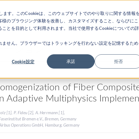
します。このCookieは、このウェブサイトでのやり取りに関する情報
製品
業界
ビデオギャラリ
客様のブラウジング体験を改善し、カスタマイズすること、ならびにこ
ことを目的として利用されます。当社で使用するCookieについての
れません。ブラウザーではトラッキングを行わない設定を記憶するため
テーション
Cookie設定
承諾
拒否
omogenization of Fiber Composite 
n Adaptive Multiphysics Implemen
tolz [1], P. Fideu [2], A. Herrmann [1],
Faserinstitut Bremen e.V., Bremen, Germany
 Airbus Operations GmbH, Hamburg, Germany