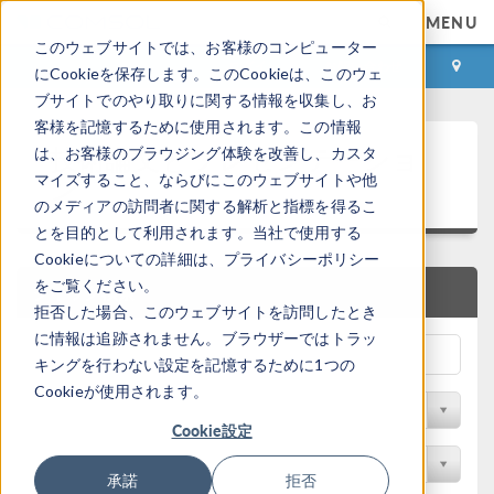
MENU
このウェブサイトでは、お客様のコンピューター
ログイン
お問い合わせ
にCookieを保存します。このCookieは、このウェ
ブサイトでのやり取りに関する情報を収集し、お
客様を記憶するために使用されます。この情報
技術論文とプレゼンテーショ
は、お客様のブラウジング体験を改善し、カスタ
ン
マイズすること、ならびにこのウェブサイトや他
のメディアの訪問者に関する解析と指標を得るこ
とを目的として利用されます。当社で使用する
Cookieについての詳細は、プライバシーポリシー
をご覧ください。
クイック検索
拒否した場合、このウェブサイトを訪問したとき
に情報は追跡されません。ブラウザーではトラッ
キングを行わない設定を記憶するために1つの
Cookieが使用されます。
物理分野で検索
Cookie設定
業種で検索
承諾
拒否