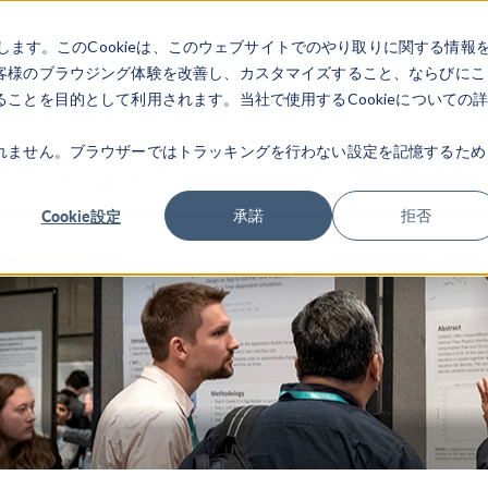
します。このCookieは、このウェブサイトでのやり取りに関する情報
製品
業界
ビデオギャラリ
客様のブラウジング体験を改善し、カスタマイズすること、ならびにこ
ことを目的として利用されます。当社で使用するCookieについての
れません。ブラウザーではトラッキングを行わない設定を記憶するため
テーション
Cookie設定
承諾
拒否