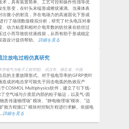
技术，具有装置简单、工艺可控和操作性强等优
发生形变，在针头末端形成锥状液滴。当液体表
射出微小的射流，并在电场力的高速固化下形成
头进行了场强数值模拟分析，研究了针头电压对泰
度、动力粘度和相对介电常数的纺丝液在纺丝过
压过小而导致纺丝液残留，从而有助于形成稳定
仪器设计提供帮助。
詳細を見る
隙流注放电过程仿真研究
大学电气与电子工程学院)、武汉市、湖北省、中国
后的主要故障形式。对于低电导率的GFRP类叶
场造成的电击穿可能先于回击电弧的热效应产
SMOL Multiphysics软件，建立了引下线-
虑了空气域与介质层内部的粒子输运，以及气-固
质传递物理场” 模块、“静电物理场”模块、“边
-扩散方程接口” 模块对控制方程进行求解。依据电
.
詳細を見る