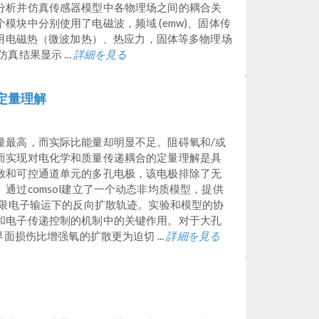
分析并仿真传感器模型中各物理场之间的耦合关
模块中分别使用了电磁波，频域 (emw)、固体传
场接口，并用电磁热（微波加热）、热应力，固体等多物理场
结果显示 ...
詳細を見る
定量理解
量最高，而实际比能量却明显不足。阻碍氧和/或
而实现对电化学和质量传递耦合的定量理解是具
致和可控通道单元的多孔电极，该电极排除了无
通过comsol建立了一个动态非均质模型，提供
有限电子输运下的反向扩散轨迹。实验和模型的协
和电子传递控制的机制中的关键作用。对于大孔
面损伤比增强氧的扩散更为迫切 ...
詳細を見る