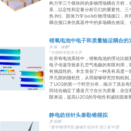
构力学三个模块间的多物理场耦合方程，
系，以定性和定量分析它们的重要性。三个
热 (ht)、固体力学 (solid) 物理
耦合接口来仿真器件中的多场耦合效应。 仿真
锂氧电池中电子和质量输运耦合的
肖旭、谈鹏
1
中国科学技术大学
1
在所有电池系统中，锂氧电池的理论比能
电子传递导致多孔空气电极的有限利用，
有挑战性的。本文首创了一种具有高度一
序孔隙的随机性，从而能够研究控制机制。
了LiO2的第一个时空分布，揭示了其在
同结合确定了通道尺寸在分为质量，杂交
隙来说，提高Li2O2的导电性和减轻固液界
静电纺丝针头泰勒锥模拟
罗浩峰
1
数学物理学院 越城区 绍兴市 浙江省 中国
1