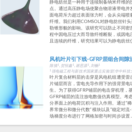
静电纺丝是一种用于连续制备纳米纤维的
点。通过高压静电场使聚合物溶液带电并
面电荷斥力超过表面张力时，会从尖端喷
纤维。我们利用COMSOL对静电纺丝针
勒锥形貌的影响。该研究可以防止不同密
程中因电压过大而导致纤维断裂，或因电
且连续的纤维，研究结果可以为静电纺丝
风机叶片引下线-GFRP层组合间
陈慎
, 贺恒鑫
, 谢思源
, 刘畅
1
1
1
1
强电磁工程与新技术国家重点实验室(华中科技
1
叶片复合材料层的击穿是风电机组遭受雷击
片铺层而言，雷电先导作用下的强背景电
生。为了获得GFRP铺层的电击穿机理，基于CO
GFRP铺层的流注放电数值仿真模型。考
分界面上的电荷沉积与注入作用。通过“稀物
界常微分和微分代数” 模块以及“稳定对流
场梯度分布进行了网格加密与时间步设置 ..