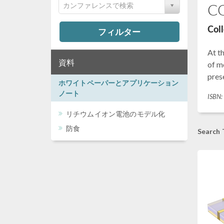
CO
カンファレンスで検索
Col
フィルター
At t
資料
of m
prese
ホワイトペーパーとアプリケーション
ノート
ISBN
リチウムイオン電池のモデル化
防食
Search 