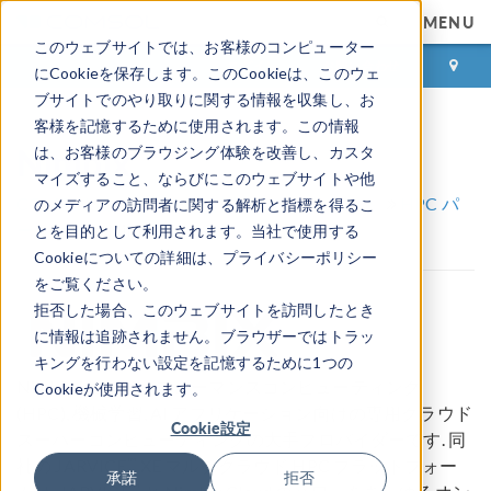
MENU
このウェブサイトでは、お客様のコンピューター
ログイン
お問い合わせ
にCookieを保存します。このCookieは、このウェ
ブサイトでのやり取りに関する情報を収集し、お
客様を記憶するために使用されます。この情報
Nimbix
は、お客様のブラウジング体験を改善し、カスタ
マイズすること、ならびにこのウェブサイトや他
COMSOL のパートナーと認定コンサルタント
HPC パ
のメディアの訪問者に関する解析と指標を得るこ
ートナー
Nimbix
とを目的として利用されます。当社で使用する
Cookieについての詳細は、プライバシーポリシー
をご覧ください。
拒否した場合、このウェブサイトを訪問したとき
に情報は追跡されません。ブラウザーではトラッ
キングを行わない設定を記憶するために1つの
Nimbix は, ハイパフォーマンスコンピューティング
Cookieが使用されます。
(HPC), 機械学習, AI アプリケーション向けの専用クラウド
Cookie設定
スーパーコンピューティングの大手プロバイダーです. 同
™
社の JARVICE
XE マルチクラウド HPC プラットフォー
承諾
拒否
™