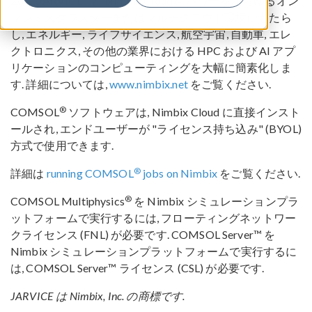
ムは, JARVICE
と Nimbix Cloud のパワーをあらゆるオン
プレミスクラスターまたはマルチクラウド環境にもたら
し, エネルギー, ライフサイエンス, 航空宇宙, 自動車, エレ
クトロニクス, その他の業界における HPC および AI アプ
リケーションのコンピューティングを大幅に簡素化しま
す. 詳細については,
www.nimbix.net
をご覧ください.
®
COMSOL
ソフトウェアは, Nimbix Cloud に直接インスト
ールされ, エンドユーザーが "ライセンス持ち込み" (BYOL)
方式で使用できます.
®
詳細は
running COMSOL
jobs on Nimbix
をご覧ください.
®
COMSOL Multiphysics
を Nimbix シミュレーションプラ
ットフォームで実行するには, フローティングネットワー
クライセンス (FNL) が必要です. COMSOL Server™ を
Nimbix シミュレーションプラットフォームで実行するに
は, COMSOL Server™ ライセンス (CSL) が必要です.
JARVICE は Nimbix, Inc. の商標です.