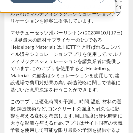
のコンクリート打設の硬化時間を予測する, コンパイ
ルされたマルチフィジックスシミュレーションアプ
リケーションを顧客に提供しています.
マサチューセッツ州バーリントン (2023年10月17日)
- 世界最大の建材サプライヤーの1つである
22
Heidelberg Materials は, HETT
と呼ばれるコンパ
イル済みシミュレーションアプリを使用して, マルチ
フィジックスシミュレーションを請負業者に提供し
ています. このアプリを使用すると, Heidelberg
Materials の顧客はシミュレーションを使用して, 建
設現場で費用対効果の高い鋳造戦略に関して情報に
基づいた意思決定を行うことができます.
このアプリは硬化時間を予測し, 時間, 温度, 材料の選
択, 鋳造技術など, コンクリートの強度と耐久性に影
響を与える変数を考慮します. 周囲温度は硬化時間に
大きな影響を与えるため, アプリはサイト固有の天気
予報を使用して可能な限り最良の予測を提供するよ