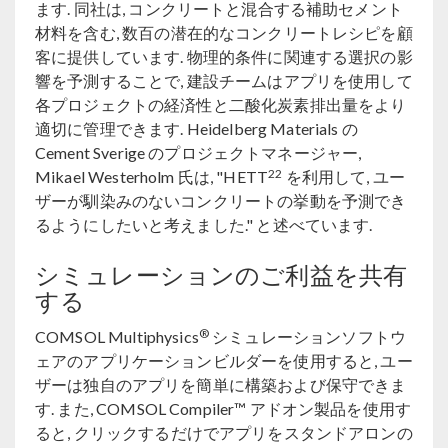
ます. 同社は, コンクリートと混合する補助セメント
材料を含む, 数百の潜在的なコンクリートレシピを顧
客に提供しています. 物理的条件に関連する選択の影
響を予測することで, 建設チームはアプリを使用して
各プロジェクトの経済性と二酸化炭素排出量をより
適切に管理できます. Heidelberg Materials の
Cement Sverige のプロジェクトマネージャー,
22
Mikael Westerholm 氏は, "HETT
を利用して, ユー
ザーが馴染みのないコンクリートの挙動を予測でき
るようにしたいと考えました." と述べています.
シミュレーションのご利益を共有
する
®
COMSOL Multiphysics
シミュレーションソフトウ
ェアのアプリケーションビルダーを使用すると, ユー
ザーは独自のアプリを簡単に構築および保守できま
す. また, COMSOL Compiler™ アドオン製品を使用す
ると, クリックするだけでアプリをスタンドアロンの