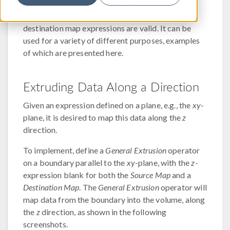
defined on a source to an expression that can be
evaluated on any destination geometry where the
destination map expressions are valid. It can be
used for a variety of different purposes, examples
of which are presented here.
Extruding Data Along a Direction
Given an expression defined on a plane, e.g., the
xy
-
plane, it is desired to map this data along the
z
direction.
To implement, define a
General Extrusion
operator
on a boundary parallel to the
xy
-plane, with the
z
-
expression blank for both the
Source Map
and a
Destination Map
. The
General Extrusion
operator will
map data from the boundary into the volume, along
the
z
direction, as shown in the following
screenshots.