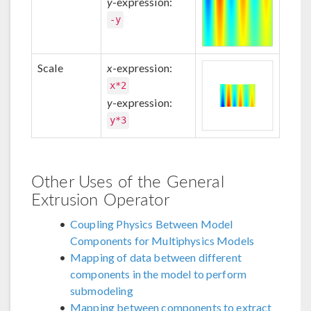
y
-expression:
-y
Scale
x
-expression:
x*2
y
-expression:
y*3
Other Uses of the General
Extrusion Operator
Coupling Physics Between Model
Components for Multiphysics Models
Mapping of data between different
components in the model to perform
submodeling
Mapping between components to extract