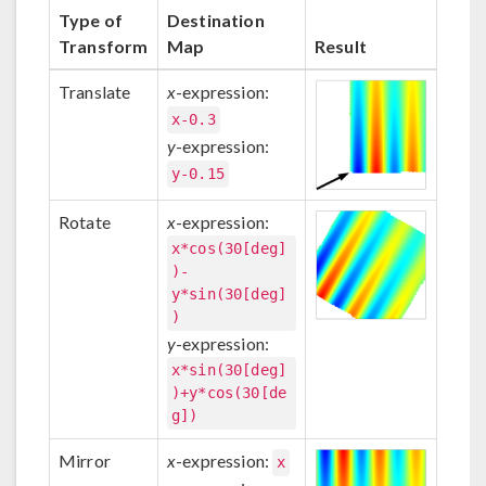
Type of
Destination
Transform
Map
Result
Translate
x
-expression:
x-0.3
y
-expression:
y-0.15
Rotate
x
-expression:
x*cos(30[deg]
)-
y*sin(30[deg]
)
y
-expression:
x*sin(30[deg]
)+y*cos(30[de
g])
Mirror
x
-expression:
x