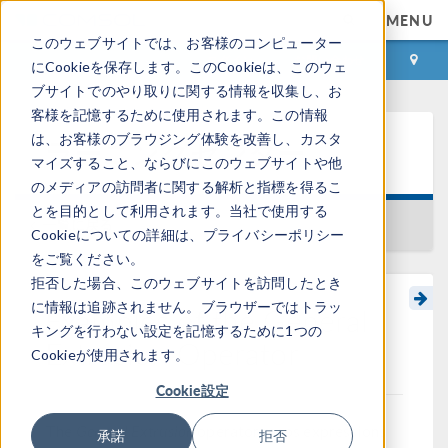
MENU
このウェブサイトでは、お客様のコンピューター
ログイン
お問い合わせ
にCookieを保存します。このCookieは、このウェ
ブサイトでのやり取りに関する情報を収集し、お
客様を記憶するために使用されます。この情報
は、お客様のブラウジング体験を改善し、カスタ
ラーニングセンター
マイズすること、ならびにこのウェブサイトや他
のメディアの訪問者に関する解析と指標を得るこ
とを目的として利用されます。当社で使用する
一覧に戻る
Cookieについての詳細は、プライバシーポリシー
をご覧ください。
拒否した場合、このウェブサイトを訪問したとき
に情報は追跡されません。ブラウザーではトラッ
Examples of the General
キングを行わない設定を記憶するために1つの
Extrusion Operator
Cookieが使用されます。
Cookie設定
The
General Extrusion
operator maps expressions
承諾
拒否