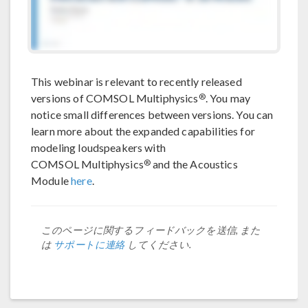
This webinar is relevant to recently released
®
versions of COMSOL Multiphysics
. You may
notice small differences between versions. You can
learn more about the expanded capabilities for
modeling loudspeakers with
®
COMSOL Multiphysics
and the Acoustics
Module
here
.
このページに関するフィードバックを送信, また
は
サポートに連絡
してください.