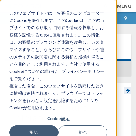
MENU
このウェブサイトでは、お客様のコンピューター
ログイン
お問い合わせ
にCookieを保存します。このCookieは、このウェ
ブサイトでのやり取りに関する情報を収集し、お
客様を記憶するために使用されます。この情報
は、お客様のブラウジング体験を改善し、カスタ
ラーニングセンター
マイズすること、ならびにこのウェブサイトや他
のメディアの訪問者に関する解析と指標を得るこ
とを目的として利用されます。当社で使用する
一覧に戻る
Cookieについての詳細は、プライバシーポリシー
をご覧ください。
拒否した場合、このウェブサイトを訪問したとき
に情報は追跡されません。ブラウザーではトラッ
Modeling Overview:
キングを行わない設定を記憶するために1つの
Acoustic-Structure
Cookieが使用されます。
Interaction
Cookie設定
承諾
拒否