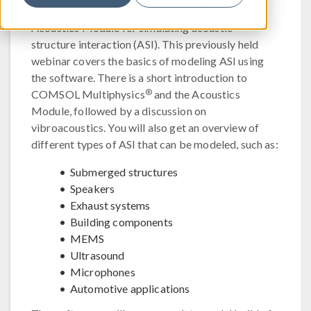
®
You can use COMSOL Multiphysics
with the
Acoustics Module for simulating acoustic–
structure interaction (ASI). This previously held
webinar covers the basics of modeling ASI using
the software. There is a short introduction to
®
COMSOL Multiphysics
and the Acoustics
Module, followed by a discussion on
vibroacoustics. You will also get an overview of
different types of ASI that can be modeled, such as:
Submerged structures
Speakers
Exhaust systems
Building components
MEMS
Ultrasound
Microphones
Automotive applications