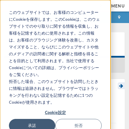
MENU
このウェブサイトでは、お客様のコンピューター
ログイン
お問い合わせ
にCookieを保存します。このCookieは、このウェ
ブサイトでのやり取りに関する情報を収集し、お
客様を記憶するために使用されます。この情報
は、お客様のブラウジング体験を改善し、カスタ
ラーニングセンター
マイズすること、ならびにこのウェブサイトや他
のメディアの訪問者に関する解析と指標を得るこ
とを目的として利用されます。当社で使用する
一覧に戻る
Cookieについての詳細は、プライバシーポリシー
をご覧ください。
拒否した場合、このウェブサイトを訪問したとき
に情報は追跡されません。ブラウザーではトラッ
Modeling Overview:
キングを行わない設定を記憶するために1つの
Nondestructive Testing
Cookieが使用されます。
Methods
Cookie設定
承諾
拒否