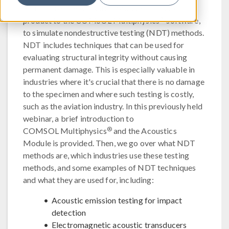
You can use the Acoustics Module, an add-on
®
product to the COMSOL Multiphysics
software,
to simulate nondestructive testing (NDT) methods.
NDT includes techniques that can be used for
evaluating structural integrity without causing
permanent damage. This is especially valuable in
industries where it's crucial that there is no damage
to the specimen and where such testing is costly,
such as the aviation industry. In this previously held
webinar, a brief introduction to
®
COMSOL Multiphysics
and the Acoustics
Module is provided. Then, we go over what NDT
methods are, which industries use these testing
methods, and some examples of NDT techniques
and what they are used for, including:
Acoustic emission testing for impact
detection
Electromagnetic acoustic transducers