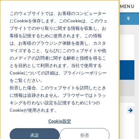
MENU
このウェブサイトでは、お客様のコンピューター
ログイン
お問い合わせ
にCookieを保存します。このCookieは、このウェ
ブサイトでのやり取りに関する情報を収集し、お
客様を記憶するために使用されます。この情報
は、お客様のブラウジング体験を改善し、カスタ
ラーニングセンター
マイズすること、ならびにこのウェブサイトや他
のメディアの訪問者に関する解析と指標を得るこ
とを目的として利用されます。当社で使用する
Course:
Defining Multiphysics Models
Cookieについての詳細は、プライバシーポリシー
をご覧ください。
一覧に戻る
拒否した場合、このウェブサイトを訪問したとき
に情報は追跡されません。ブラウザーではトラッ
キングを行わない設定を記憶するために1つの
Cookieが使用されます。
Defining Multiphysics
Cookie設定
Models
承諾
拒否