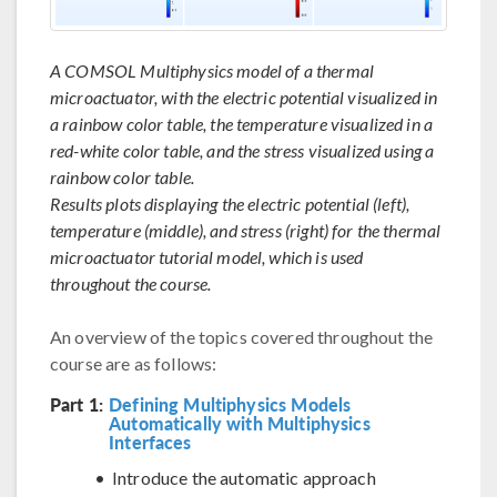
A COMSOL Multiphysics model of a thermal
microactuator, with the electric potential visualized in
a rainbow color table, the temperature visualized in a
red-white color table, and the stress visualized using a
rainbow color table.
Results plots displaying the electric potential (left),
temperature (middle), and stress (right) for the thermal
microactuator tutorial model, which is used
throughout the course.
An overview of the topics covered throughout the
course are as follows:
Part 1:
Defining Multiphysics Models
Automatically with Multiphysics
Interfaces
Introduce the automatic approach