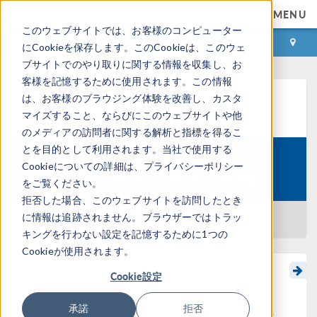
MENU
このウェブサイトでは、お客様のコンピューター
ログイン
お問い合わせ
にCookieを保存します。このCookieは、このウェ
ブサイトでのやり取りに関する情報を収集し、お
客様を記憶するために使用されます。この情報
は、お客様のブラウジング体験を改善し、カスタ
ラーニングセンター
マイズすること、ならびにこのウェブサイトや他
のメディアの訪問者に関する解析と指標を得るこ
とを目的として利用されます。当社で使用する
Getting Started with Electro-
Cookieについての詳細は、プライバシーポリシー
Course:
Thermal-Mechanical Modeling
をご覧ください。
拒否した場合、このウェブサイトを訪問したとき
に情報は追跡されません。ブラウザーではトラッ
一覧に戻る
キングを行わない設定を記憶するために1つの
Cookieが使用されます。
Cookie設定
Evaluating Results and
Introducing Nonlinearities
承諾
拒否