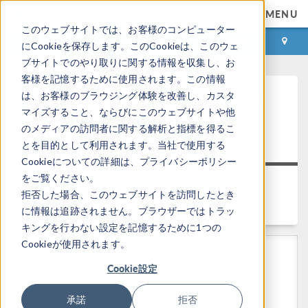
MENU
このウェブサイトでは、お客様のコンピューター
ログイン
お問い合わせ
にCookieを保存します。このCookieは、このウェ
ブサイトでのやり取りに関する情報を収集し、お
客様を記憶するために使用されます。この情報
Keynote: Leveraging Acoustics
は、お客様のブラウジング体験を改善し、カスタ
マイズすること、ならびにこのウェブサイトや他
®
Simulation for Better Alexa
のメディアの訪問者に関する解析と指標を得るこ
Devices
とを目的として利用されます。当社で使用する
Cookieについての詳細は、プライバシーポリシー
をご覧ください。
ビデオギャラリに戻る
拒否した場合、このウェブサイトを訪問したとき
所要時間: 25:47
に情報は追跡されません。ブラウザーではトラッ
キングを行わない設定を記憶するために1つの
Cookieが使用されます。
Cookie設定
承諾
拒否