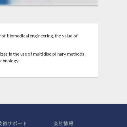
of biomedical engineering, the value of
izes in the use of multidisciplinary methods,
echnology.
技術サポート
会社情報