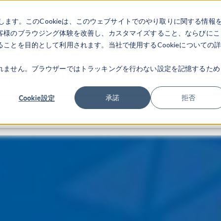
します。このCookieは、このウェブサイトでのやり取りに関する情報
製品
業界
ビデオギャラリ
客様のブラウジング体験を改善し、カスタマイズすること、ならびにこ
ことを目的として利用されます。当社で使用するCookieについての
れません。ブラウザーではトラッキングを行わない設定を記憶するため
opment Life Cycle for Implantabl
Cookie設定
承諾
拒否