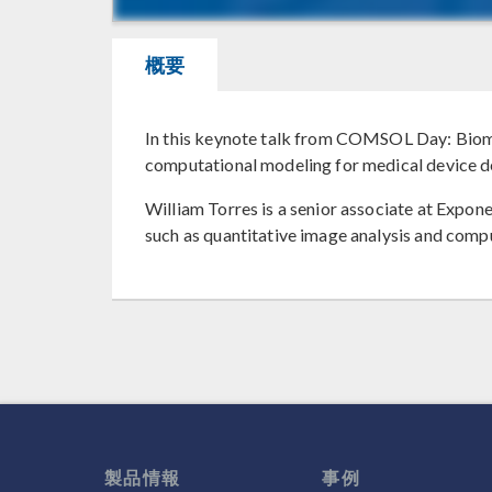
概要
In this keynote talk from COMSOL Day: Biomed
computational modeling for medical device de
William Torres is a senior associate at Expone
such as quantitative image analysis and comp
製品情報
事例